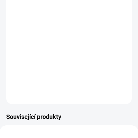
−
+
Přidat do košíku
Sedlovka Elite má vypilovaný design, který zaručuje spolehlivý a
dlouhodobý výkon. Ideální jako náhrada či příští modernizace.
Sedlovka vybavená dvoušroubovou hlavou umožňující
mikronastavení.
Délka 400mm.
Offset 0mm.
DETAILNÍ INFORMACE
ZEPTAT SE
HLÍDAT
Související produkty