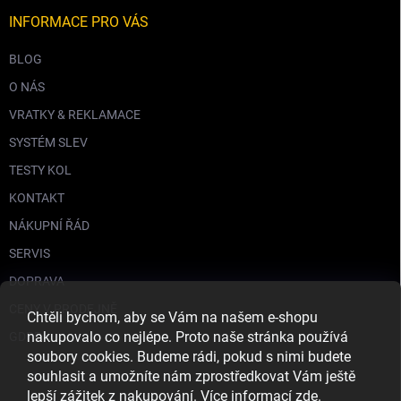
INFORMACE PRO VÁS
BLOG
O NÁS
VRATKY & REKLAMACE
SYSTÉM SLEV
TESTY KOL
KONTAKT
NÁKUPNÍ ŘÁD
SERVIS
DOPRAVA
CENY V PRODEJNĚ
Chtěli bychom, aby se Vám na našem e-shopu
nakupovalo co nejlépe. Proto naše stránka používá
GDPR
soubory cookies. Budeme rádi, pokud s nimi budete
souhlasit a umožníte nám zprostředkovat Vám ještě
lepší zážitek z nakupování. Více informací
zde
.