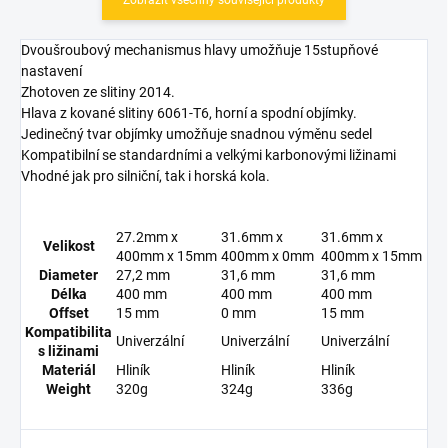
Dvoušroubový mechanismus hlavy umožňuje 15stupňové
nastavení
Zhotoven ze slitiny 2014.
Hlava z kované slitiny 6061-T6, horní a spodní objímky.
Jedinečný tvar objímky umožňuje snadnou výměnu sedel
Kompatibilní se standardními a velkými karbonovými ližinami
Vhodné jak pro silniční, tak i horská kola.
27.2mm x
31.6mm x
31.6mm x
Velikost
400mm x 15mm
400mm x 0mm
400mm x 15mm
Diameter
27,2 mm
31,6 mm
31,6 mm
Délka
400 mm
400 mm
400 mm
Offset
15 mm
0 mm
15 mm
Kompatibilita
Univerzální
Univerzální
Univerzální
s ližinami
Materiál
Hliník
Hliník
Hliník
Weight
320g
324g
336g