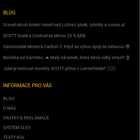
BLOG
Gravel okruh kolem Veselí nad Lužnicí: písek, rybníky a rovina 🌿
SCOTT Scale a Contrail se slevou 20 % 🙌🏼
Cannondale Moterra Carbon 2: Když se výkon spojí se zábavou 😎
Novinka od Garminu. 🔥 Malý náramek, který dává velký smysl? ⌚️
Jaké je testovat novinky SCOTT přímo v Lenzerheide? 🇨🇭
INFORMACE PRO VÁS
BLOG
O NÁS
VRATKY & REKLAMACE
SYSTÉM SLEV
TESTY KOL