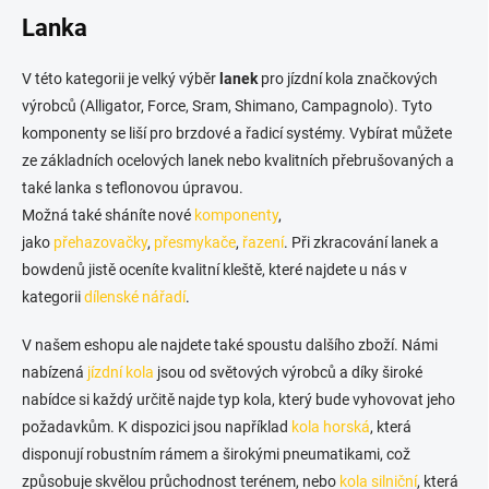
v
l
Lanka
á
d
V této kategorii je velký výběr
lanek
pro jízdní kola značkových
a
c
výrobců (Alligator, Force, Sram, Shimano, Campagnolo). Tyto
í
komponenty se liší pro brzdové a řadicí systémy. Vybírat můžete
p
ze základních ocelových lanek nebo kvalitních přebrušovaných a
r
v
také lanka s teflonovou úpravou.
k
Možná také sháníte nové
komponenty
,
y
jako
přehazovačky
,
přesmykače
,
řazení
. Při zkracování lanek a
v
bowdenů jistě oceníte kvalitní kleště, které najdete u nás v
ý
p
kategorii
dílenské nářadí
.
i
s
V našem eshopu ale najdete také spoustu dalšího zboží. Námi
u
nabízená
jízdní kola
jsou od světových výrobců a díky široké
nabídce si každý určitě najde typ kola, který bude vyhovovat jeho
požadavkům. K dispozici jsou například
kola horská
, která
disponují robustním rámem a širokými pneumatikami, což
způsobuje skvělou průchodnost terénem, nebo
kola silniční
, která