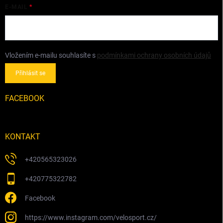
E-MAIL
Vložením e-mailu souhlasíte s
podmínkami ochrany osobních údajů
Přihlásit se
FACEBOOK
KONTAKT
+420565323026
+420775322782
Facebook
https://www.instagram.com/velosport.cz/