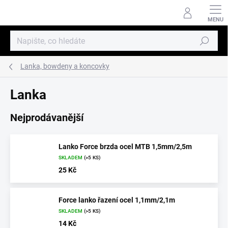
Přejít
na
obsah
Hledat
Lanka, bowdeny a koncovky
Lanka
Nejprodávanější
Lanko Force brzda ocel MTB 1,5mm/2,5m
SKLADEM
(>5 KS)
25 Kč
Force lanko řazení ocel 1,1mm/2,1m
SKLADEM
(>5 KS)
14 Kč