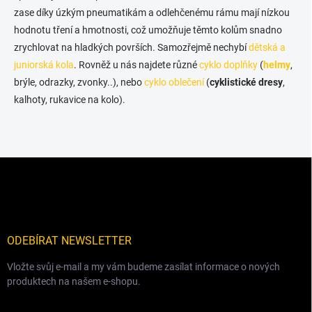
zase díky úzkým pneumatikám a odlehčenému rámu mají nízkou
hodnotu tření a hmotnosti, což umožňuje těmto kolům snadno
zrychlovat na hladkých površích. Samozřejmě nechybí
dětská a
juniorská kola
. Rovněž u nás najdete různé
cyklo doplňky
(
helmy
,
brýle, odrazky, zvonky..), nebo
cyklo oblečení
(
cyklistické dresy
,
kalhoty, rukavice na kolo).
Z
á
p
a
t
í
ODEBÍRAT NEWSLETTER
Vložte svůj e-mail a my vám budeme zasílat informace o nových
produktech na našem e-shopu.