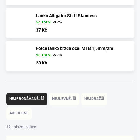
Lanko Alligator Shift Stainless
SKLADEM
(>5 KS)
37 Kč
Force lanko brzda ocel MTB 1,5mm/2m
SKLADEM
(>5 KS)
23 Kč
Ř
a
NEJPRODÁVANĚJŠÍ
NEJLEVNĚJŠÍ
NEJDRAŽŠÍ
z
e
ABECEDNĚ
n
í
12
položek celkem
p
r