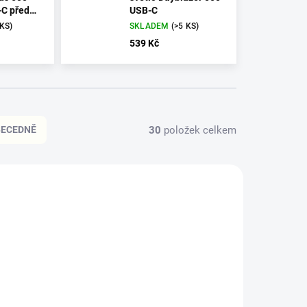
C přední
USB-C
 KS)
SKLADEM
(>5 KS)
539 Kč
30
položek celkem
BECEDNĚ
05099
39999-001-OS