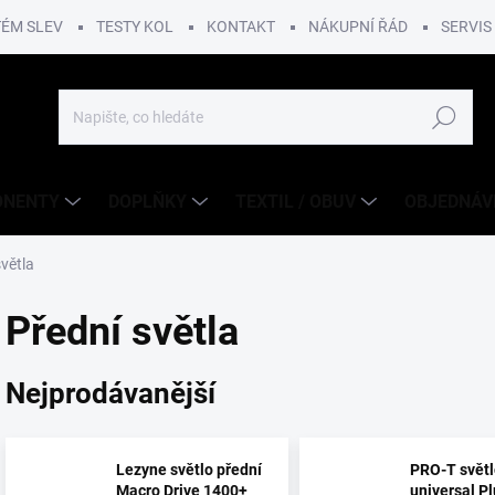
TÉM SLEV
TESTY KOL
KONTAKT
NÁKUPNÍ ŘÁD
SERVIS
Hledat
ONENTY
DOPLŇKY
TEXTIL / OBUV
OBJEDNÁV
světla
Přední světla
Nejprodávanější
Lezyne světlo přední
PRO-T světl
Macro Drive 1400+
universal P