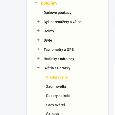
DOPLŇKY
í
p
Dárkové poukazy
a
n
Cyklo trenažery a válce
e
Helmy
l
Brýle
Tachometry a GPS
Hodinky / náramky
Světla / Odrazky
Přední světla
Zadní světla
Radary na kolo
Sady světel
Čelovky