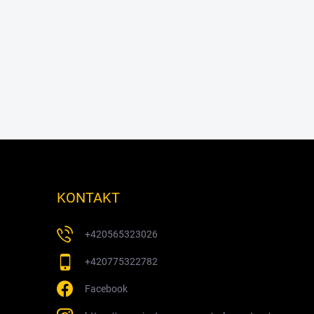
KONTAKT
+420565323026
+420775322782
Facebook