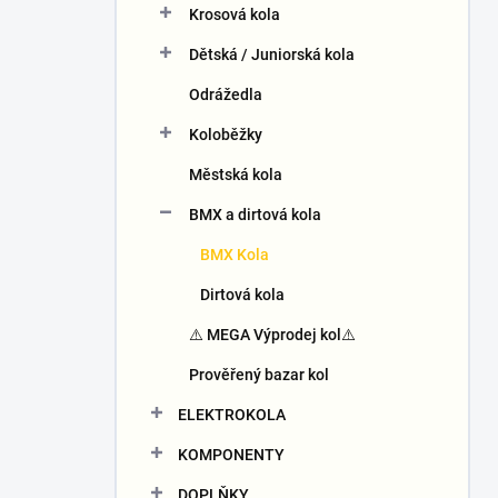
Krosová kola
í
p
Dětská / Juniorská kola
a
n
Odrážedla
e
Koloběžky
l
Městská kola
BMX a dirtová kola
BMX Kola
Dirtová kola
⚠️ MEGA Výprodej kol⚠️
Prověřený bazar kol
ELEKTROKOLA
KOMPONENTY
DOPLŇKY