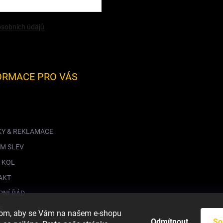
sobních údajů
ORMACE PRO VÁS
KY & REKLAMACE
M SLEV
 KOL
AKT
PNÍ ŘÁD
S
hom, aby se Vám na našem e-shopu
Odmítnout
So