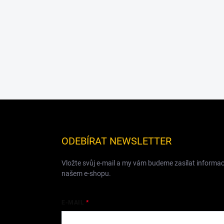
Z
á
p
a
ODEBÍRAT NEWSLETTER
t
í
Vložte svůj e-mail a my vám budeme zasílat informa
našem e-shopu.
E-MAIL