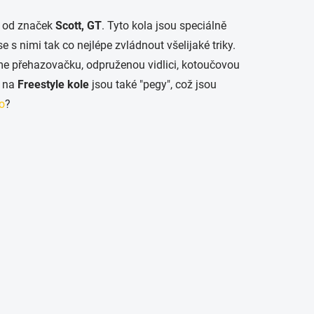
0" od značek
Scott, GT
. Tyto kola jsou speciálně
e s nimi tak co nejlépe zvládnout všelijaké triky.
 přehazovačku, odpruženou vidlici, kotoučovou
í na
Freestyle kole
jsou také "pegy", což jsou
o
?