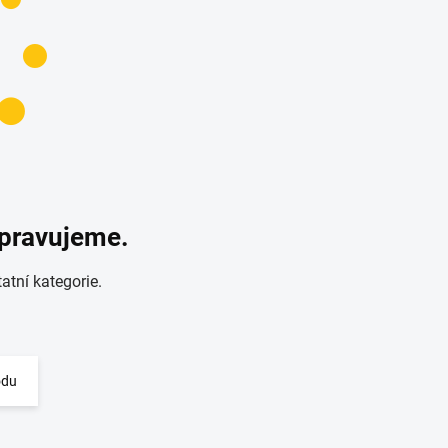
ipravujeme.
atní kategorie.
odu