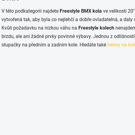
V této podkategorii najdete
Freestyle BMX kola
ve velikosti 2
vytvořená tak, aby byla co nejlehčí a dobře ovladatelná, a daly s
Kvůli požadavku na nízkou váhu na
Freestyle kolech
nenajdeme
brzdu, ale ani žádné prvky povinné výbavy. Jednou z odlišnost
stupačky na předním a zadním kole. Hledáte také
helmy na kol