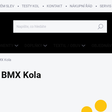
TÉM SLEV
TESTY KOL
KONTAKT
NÁKUPNÍ ŘÁD
SERVIS
Hledat
ONENTY
DOPLŇKY
TEXTIL / OBUV
OBJEDNÁV
X Kola
BMX Kola