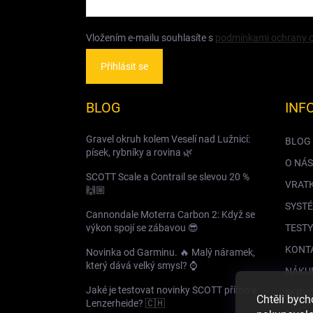
Vložením e-mailu souhlasíte s
podmínkami ochrany o
Přihlásit se
BLOG
INF
Gravel okruh kolem Veselí nad Lužnicí:
BLOG
písek, rybníky a rovina 🌿
O NÁS
SCOTT Scale a Contrail se slevou 20 %
VRAT
🙌🏼
SYSTÉ
Cannondale Moterra Carbon 2: Když se
výkon spojí se zábavou 😎
TESTY
KONT
Novinka od Garminu. 🔥 Malý náramek,
který dává velký smysl? ⌚️
NÁKU
Jaké je testovat novinky SCOTT přímo v
SERVI
Chtěli byc
Lenzerheide? 🇨🇭