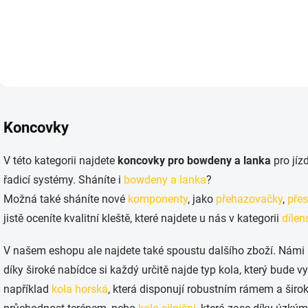
Do košíku
O
v
Koncovky
l
á
d
V této kategorii najdete
koncovky pro bowdeny a lanka
pro jíz
a
řadicí systémy. Sháníte i
bowdeny a lanka
?
c
í
Možná také sháníte nové
komponenty
, jako
přehazovačky
,
pře
p
jistě oceníte kvalitní kleště, které najdete u nás v kategorii
dílen
r
v
k
V našem eshopu ale najdete také spoustu dalšího zboží. Nám
y
díky široké nabídce si každý určitě najde typ kola, který bude
v
ý
například
kola horská
, která disponují robustním rámem a šir
p