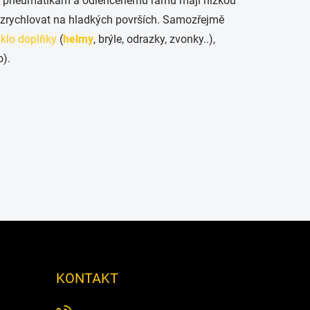
ým pneumatikám a odlehčenému rámu mají nízkou
 zrychlovat na hladkých površích. Samozřejmě
klo doplňky
(
helmy
, brýle, odrazky, zvonky..),
o).
KONTAKT