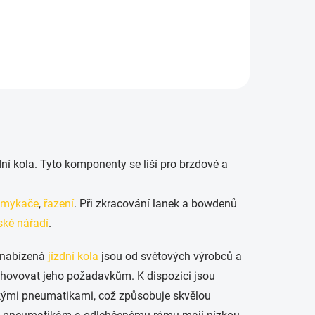
Do košíku
dní kola. Tyto komponenty se liší pro brzdové a
smykače
,
řazení
. Při zkracování lanek a bowdenů
ské nářadí
.
i nabízená
jízdní kola
jsou od světových výrobců a
 vyhovovat jeho požadavkům. K dispozici jsou
okými pneumatikami, což způsobuje skvělou