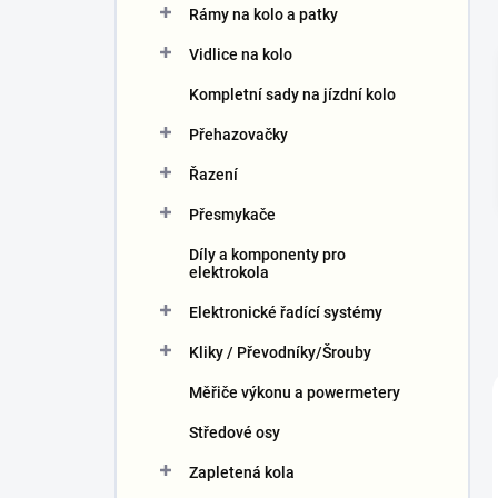
Rámy na kolo a patky
í
p
Vidlice na kolo
a
n
Kompletní sady na jízdní kolo
e
Přehazovačky
l
Řazení
Přesmykače
Díly a komponenty pro
elektrokola
Elektronické řadící systémy
Kliky / Převodníky/Šrouby
Měřiče výkonu a powermetery
Středové osy
Zapletená kola