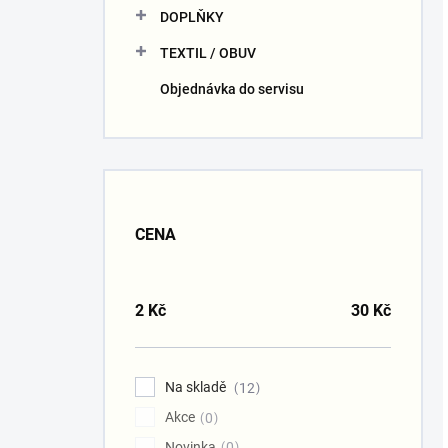
DOPLŇKY
TEXTIL / OBUV
Objednávka do servisu
CENA
2
Kč
30
Kč
Na skladě
12
Akce
0
Novinka
0