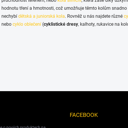
průchodnost terénem, nebo
kola silniční
, která zase díky úzk
i
s
hodnotu tření a hmotnosti, což umožňuje těmto kolům snadno
u
nechybí
dětská a juniorská kola
. Rovněž u nás najdete různé
cy
nebo
cyklo oblečení
(
cyklistické dresy
, kalhoty, rukavice na kol
FACEBOOK
ce o nových produktech na