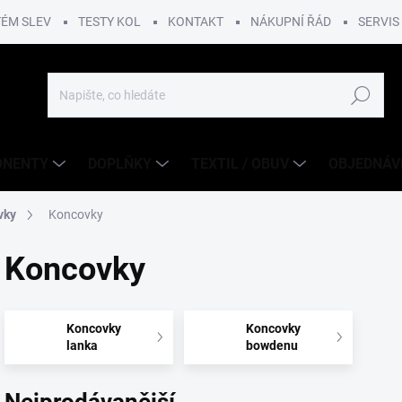
TÉM SLEV
TESTY KOL
KONTAKT
NÁKUPNÍ ŘÁD
SERVIS
Hledat
ONENTY
DOPLŇKY
TEXTIL / OBUV
OBJEDNÁV
vky
Koncovky
Koncovky
Koncovky
Koncovky
lanka
bowdenu
Nejprodávanější