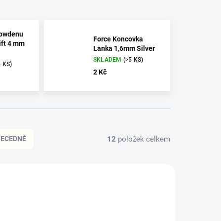
Bowdenu
Force Koncovka
ift 4 mm
Lanka 1,6mm Silver
SKLADEM
(>5 KS)
5 KS)
2 Kč
12
položek celkem
BECEDNĚ
1039
1054