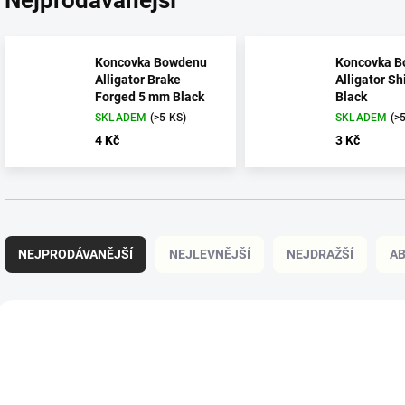
Koncovka Bowdenu
Koncovka 
Alligator Brake
Alligator Sh
Forged 5 mm Black
Black
SKLADEM
(>5 KS)
SKLADEM
(>
4 Kč
3 Kč
Ř
a
NEJPRODÁVANĚJŠÍ
NEJLEVNĚJŠÍ
NEJDRAŽŠÍ
A
z
e
n
V
í
ý
1032
p
p
r
i
o
s