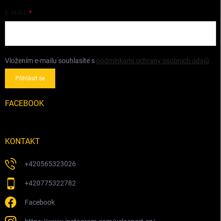
E-MAIL
Vložením e-mailu souhlasíte s
podmínkami ochrany osobních údajů
Přihlásit se
FACEBOOK
KONTAKT
+420565323026
+420775322782
Facebook