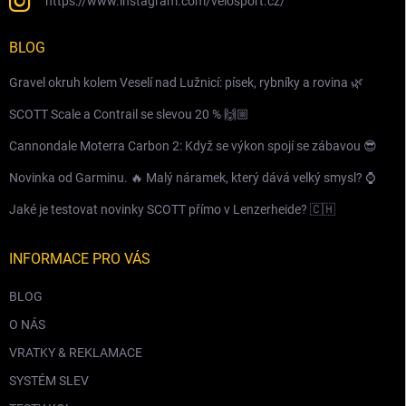
https://www.instagram.com/velosport.cz/
BLOG
Gravel okruh kolem Veselí nad Lužnicí: písek, rybníky a rovina 🌿
SCOTT Scale a Contrail se slevou 20 % 🙌🏼
Cannondale Moterra Carbon 2: Když se výkon spojí se zábavou 😎
Novinka od Garminu. 🔥 Malý náramek, který dává velký smysl? ⌚️
Jaké je testovat novinky SCOTT přímo v Lenzerheide? 🇨🇭
INFORMACE PRO VÁS
BLOG
O NÁS
VRATKY & REKLAMACE
SYSTÉM SLEV