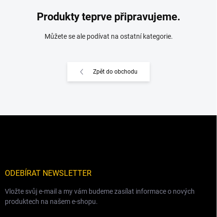
Produkty teprve připravujeme.
Můžete se ale podívat na ostatní kategorie.
Zpět do obchodu
Z
á
p
a
t
í
ODEBÍRAT NEWSLETTER
Vložte svůj e-mail a my vám budeme zasílat informace o nových
produktech na našem e-shopu.