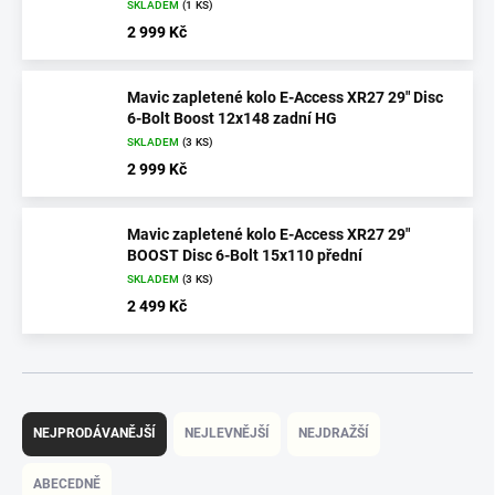
SKLADEM
(1 KS)
2 999 Kč
Mavic zapletené kolo E-Access XR27 29" Disc
6-Bolt Boost 12x148 zadní HG
SKLADEM
(3 KS)
2 999 Kč
Mavic zapletené kolo E-Access XR27 29"
BOOST Disc 6-Bolt 15x110 přední
SKLADEM
(3 KS)
2 499 Kč
Ř
a
NEJPRODÁVANĚJŠÍ
NEJLEVNĚJŠÍ
NEJDRAŽŠÍ
z
e
ABECEDNĚ