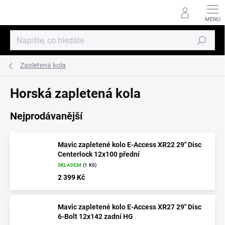
Přejít
na
obsah
Hledat
Zapletená kola
Horská zapletená kola
Nejprodávanější
Mavic zapletené kolo E-Access XR22 29" Disc
Centerlock 12x100 přední
SKLADEM
(1 KS)
2 399 Kč
Mavic zapletené kolo E-Access XR27 29" Disc
6-Bolt 12x142 zadní HG