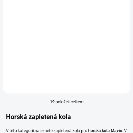
NA DOTAZ
zapletená kola Mavic
Crossmax 29" Boost
Disc CenterLock Black
7 599 Kč
od
Detail
19
položek celkem
O
v
l
Horská zapletená kola
á
d
V této kategorii naleznete zapletená kola pro
horská kola Mavic
. V
a