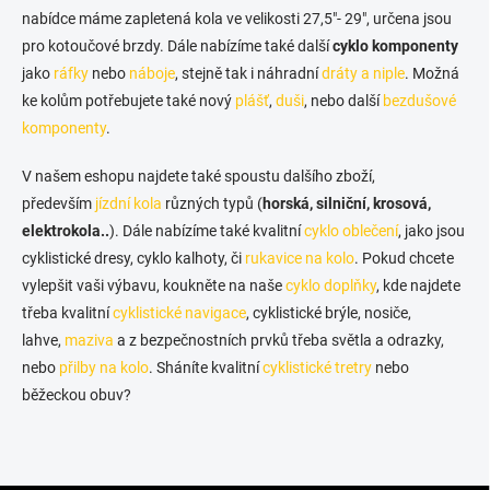
c
nabídce máme zapletená kola ve velikosti 27,5"- 29", určena jsou
í
pro kotoučové brzdy. Dále nabízíme také další
cyklo komponenty
p
jako
ráfky
nebo
náboje
, stejně tak i náhradní
dráty a niple
. Možná
r
v
ke kolům potřebujete také nový
plášť
,
duši
, nebo další
bezdušové
k
komponenty
.
y
v
V našem eshopu najdete také spoustu dalšího zboží,
ý
především
jízdní kola
různých typů (
p
horská, silniční, krosová,
i
elektrokola..
). Dále nabízíme také kvalitní
cyklo oblečení
, jako jsou
s
cyklistické dresy, cyklo kalhoty, či
rukavice na kolo
. Pokud chcete
u
vylepšit vaši výbavu, koukněte na naše
cyklo doplňky
, kde najdete
třeba kvalitní
cyklistické navigace
, cyklistické brýle, nosiče,
lahve,
maziva
a z bezpečnostních prvků třeba světla a odrazky,
nebo
přilby na kolo
. Sháníte kvalitní
cyklistické tretry
nebo
běžeckou obuv?