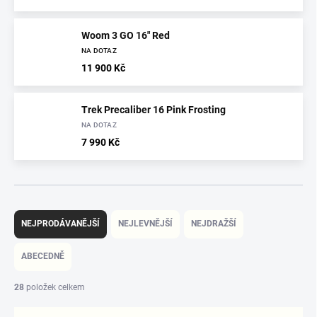
Woom 3 GO 16" Red
NA DOTAZ
11 900 Kč
Trek Precaliber 16 Pink Frosting
NA DOTAZ
7 990 Kč
Ř
a
NEJPRODÁVANĚJŠÍ
NEJLEVNĚJŠÍ
NEJDRAŽŠÍ
z
e
ABECEDNĚ
n
í
28
položek celkem
p
r