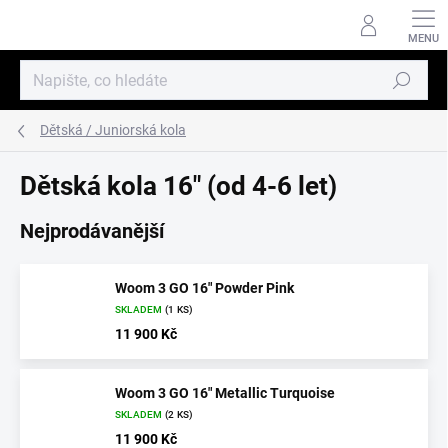
Přejít
na
obsah
Hledat
Dětská / Juniorská kola
Dětská kola 16" (od 4-6 let)
Nejprodávanější
Woom 3 GO 16" Powder Pink
SKLADEM
(1 KS)
11 900 Kč
Woom 3 GO 16" Metallic Turquoise
SKLADEM
(2 KS)
11 900 Kč