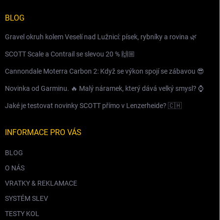
BLOG
Gravel okruh kolem Veselí nad Lužnicí: písek, rybníky a rovina 🌿
SCOTT Scale a Contrail se slevou 20 % 🙌🏼
Cannondale Moterra Carbon 2: Když se výkon spojí se zábavou 😎
Novinka od Garminu. 🔥 Malý náramek, který dává velký smysl? ⌚️
Jaké je testovat novinky SCOTT přímo v Lenzerheide? 🇨🇭
INFORMACE PRO VÁS
BLOG
O NÁS
VRATKY & REKLAMACE
SYSTÉM SLEV
TESTY KOL