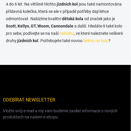
c
4 do 6 let. Na většině těchto
jízdních kol
jsou také namontována
í
přídavná kolečka, která se ale v případě potřeby dají lehce
p
odmontovat. Nabízíme kvalitní
dětská kola
od značek jako je
r
v
Scott, Kellys, GT, Woom, Cannondale
a další. Hledáte-li také kolo
k
pro sebe, podívejte se na naší
nabídku
, ve které naleznete veškeré
y
druhy
jízdních kol
. Potřebujete také novou
helmu na kolo
?
v
ý
p
i
s
Z
u
á
p
a
t
í
ODEBÍRAT NEWSLETTER
Vložte svůj e-mail a my vám budeme zasílat informace o nových
produktech na našem e-shopu.