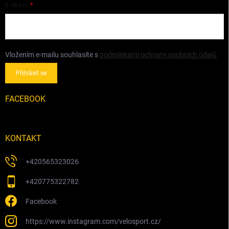
E-MAIL
Vložením e-mailu souhlasíte s
podmínkami ochrany osobních údajů
Přihlásit se
FACEBOOK
KONTAKT
+420565323026
+420775322782
Facebook
https://www.instagram.com/velosport.cz/