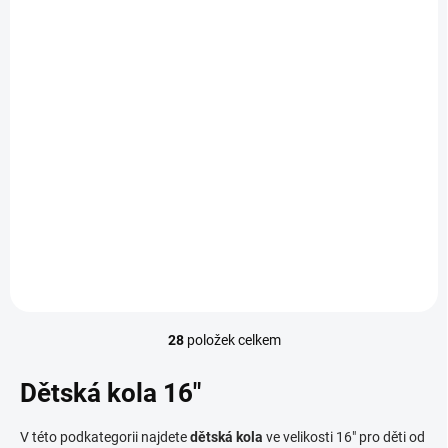
NA DOTAZ
NA DOTAZ
Scott Contessa 16
Kellys Wasper 16
Yellow
8 890 Kč
4 990 Kč
Do košíku
Do košíku
28
položek celkem
O
v
l
Dětská kola 16"
á
d
V této podkategorii najdete
dětská kola
ve velikosti 16" pro děti od
a