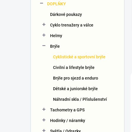
DOPLŇKY
í
p
Dárkové poukazy
a
n
Cyklo trenažery a válce
e
Helmy
l
Brýle
Cyklistické a sportovní brýle
Civilní a lifestyle brýle
Brýle pro sjezd a enduro
Dětské a juniorské brýle
Náhradní skla / Příslušenství
Tachometry a GPS
Hodinky / náramky
Světla / Odrazky