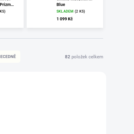
/Prizm
Blue
 KS)
SKLADEM
(2 KS)
1 099 Kč
82
položek celkem
BECEDNĚ
65-4039
00100735