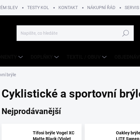
TÉM SLEV
TESTY KOL
KONTAKT
NÁKUPNÍ ŘÁD
SERVIS
Hledat
ONENTY
DOPLŇKY
TEXTIL / OBUV
OBJEDNÁV
vní brýle
Cyklistické a sportovní brýl
Nejprodávanější
Tifosi brýle Vogel XC
Oakley brý
Matte Black (Violet
LITE Swee