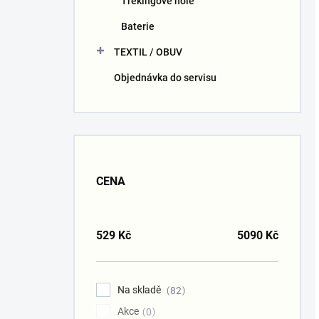
Trekingové hole
Baterie
TEXTIL / OBUV
Objednávka do servisu
CENA
529
Kč
5090
Kč
Na skladě
82
Akce
0