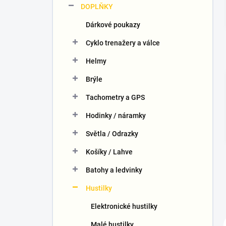
DOPLŇKY
í
p
Dárkové poukazy
a
n
Cyklo trenažery a válce
e
Helmy
l
Brýle
Tachometry a GPS
Hodinky / náramky
Světla / Odrazky
Košíky / Lahve
Batohy a ledvinky
Hustilky
Elektronické hustilky
Malé hustilky