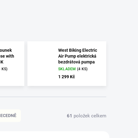
hounek
West Biking Electric
se with
Air Pump elektrická
CK
bezdrátová pumpa
5 KS)
SKLADEM
(4 KS)
1 299 Kč
61
položek celkem
BECEDNĚ