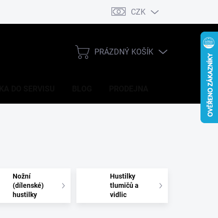
CZK
DOPRAVA
CENY V PRODEJNĚ
GDPR
PRÁZDNÝ KOŠÍK
NÁKUPNÍ
KOŠÍK
KA DO SERVISU
BLOG
PRODEJNA
Nožní
Hustilky
(dílenské)
tlumičů a
hustilky
vidlic