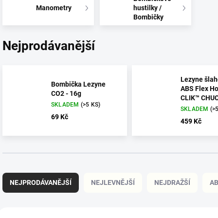
Manometry
hustilky /
Bombičky
Nejprodávanější
Lezyne šla
Bombička Lezyne
ABS Flex Ho
CO2 - 16g
CLIK™ CHU
SKLADEM
(>5 KS)
SKLADEM
(>
69 Kč
459 Kč
Ř
a
NEJPRODÁVANĚJŠÍ
NEJLEVNĚJŠÍ
NEJDRAŽŠÍ
A
z
e
n
V