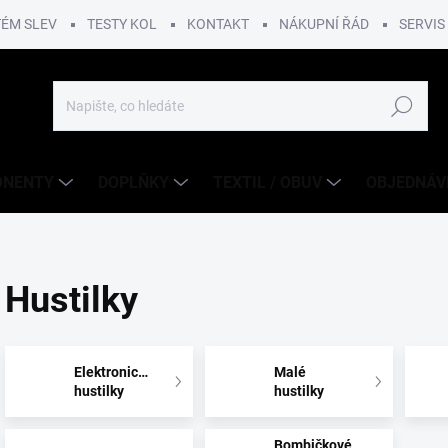
TÉM SLEV
TESTY KOL
KONTAKT
NÁKUPNÍ ŘÁD
SERVIS
Hledat
ONENTY
DOPLŇKY
TEXTIL / OBUV
OBJEDNÁV
Hustilky
Elektronické
Malé
hustilky
hustilky
Bombičkové