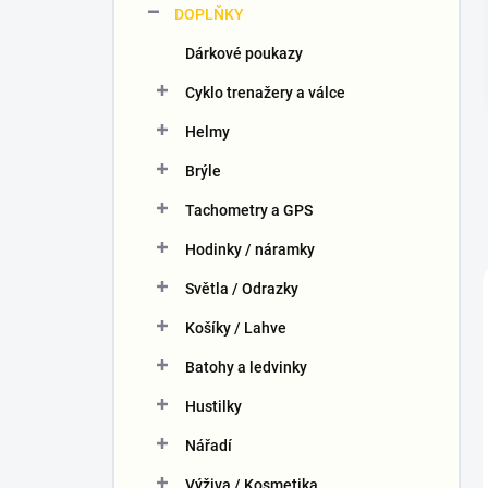
DOPLŇKY
í
p
Dárkové poukazy
a
n
Cyklo trenažery a válce
e
Helmy
l
Brýle
Tachometry a GPS
Hodinky / náramky
Světla / Odrazky
Košíky / Lahve
Batohy a ledvinky
Hustilky
Nářadí
Výživa / Kosmetika