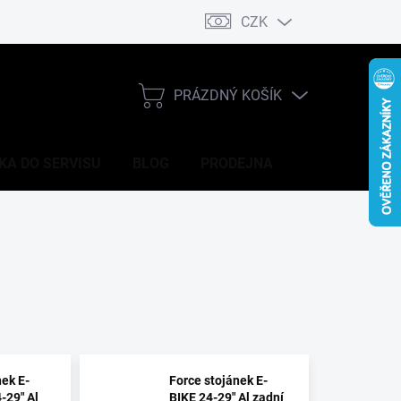
CZK
DOPRAVA
CENY V PRODEJNĚ
GDPR
PRÁZDNÝ KOŠÍK
NÁKUPNÍ
KOŠÍK
KA DO SERVISU
BLOG
PRODEJNA
nek E-
Force stojánek E-
-29" Al
BIKE 24-29" Al zadní