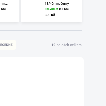
0mm
18/40mm, černý
5 KS)
SKLADEM
(>5 KS)
390 Kč
19
položek celkem
BECEDNĚ
48013
48014