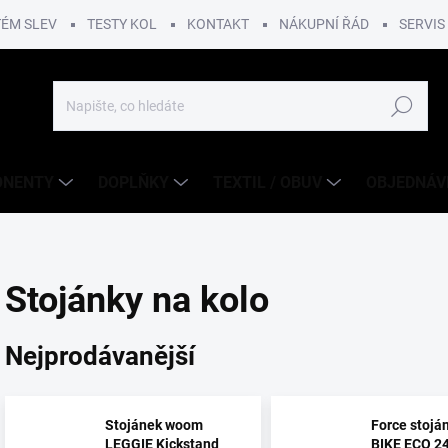
TÉM SLEV
TESTY KOL
KONTAKT
NÁKUPNÍ ŘÁD
SERVIS
Hledat
ONENTY
DOPLŇKY
TEXTIL / OBUV
OBJEDNÁV
Stojánky na kolo
Nejprodávanější
Stojánek woom
Force stojá
LEGGIE Kickstand
BIKE ECO 24