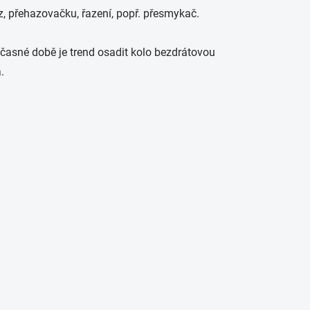
z, přehazovačku, řazení, popř. přesmykač.
učasné době je trend osadit kolo bezdrátovou
.