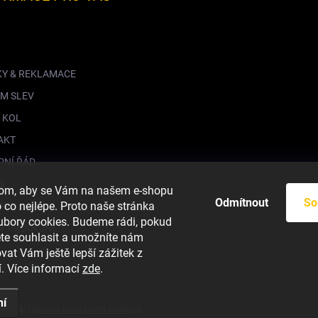
KY & REKLAMACE
M SLEV
 KOL
AKT
PNÍ ŘÁD
S
hom, aby se Vám na našem e-shopu
Odmítnout
So
co nejlépe. Proto naše stránka
AVA
ubory cookies. Budeme rádi, pokud
V PRODEJNĚ
ete souhlasit a umožníte nám
vat Vám ještě lepší zážitek z
. Více informací
zde
.
ní
azena.
Upravit nastavení cookies