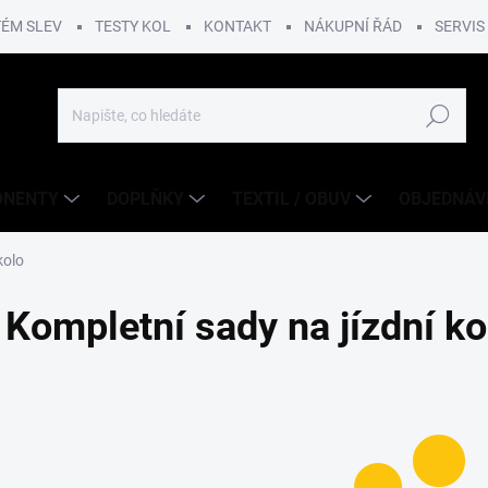
TÉM SLEV
TESTY KOL
KONTAKT
NÁKUPNÍ ŘÁD
SERVIS
Hledat
ONENTY
DOPLŇKY
TEXTIL / OBUV
OBJEDNÁV
kolo
Kompletní sady na jízdní ko