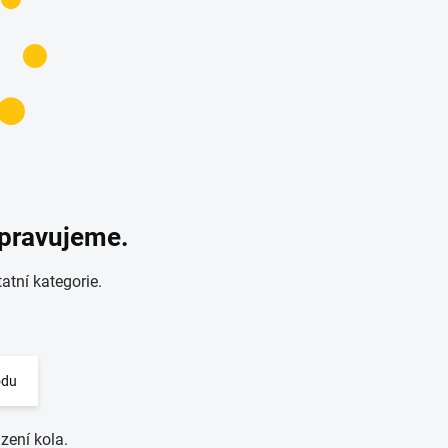
ipravujeme.
atní kategorie.
odu
zení kola.