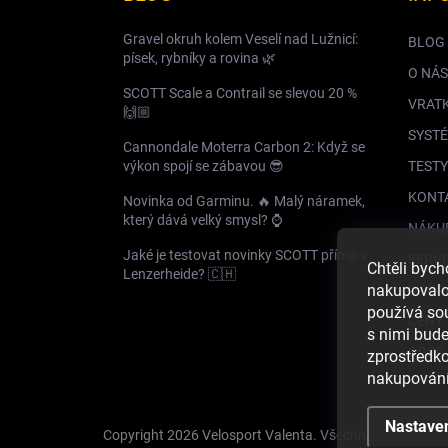
Gravel okruh kolem Veselí nad Lužnicí:
BLOG
písek, rybníky a rovina 🌿
O NÁS
SCOTT Scale a Contrail se slevou 20 %
VRAT
🙌🏼
SYSTÉ
Cannondale Moterra Carbon 2: Když se
výkon spojí se zábavou 😎
TESTY
KONT
Novinka od Garminu. 🔥 Malý náramek,
který dává velký smysl? ⌚️
NÁKU
Jaké je testovat novinky SCOTT přímo v
SERVI
Chtěli byc
Lenzerheide? 🇨🇭
nakupovalo 
DOPR
používá so
CENY 
s nimi bud
GDPR
zprostředko
nakupování
Nastave
Copyright 2026
Velosport Valenta
. Všechna práva vyhr