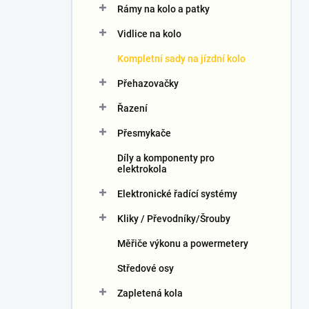
Rámy na kolo a patky
í
p
Vidlice na kolo
a
n
Kompletní sady na jízdní kolo
e
Přehazovačky
l
Řazení
Přesmykače
Díly a komponenty pro
elektrokola
Elektronické řadící systémy
Kliky / Převodníky/Šrouby
Měřiče výkonu a powermetery
Středové osy
Zapletená kola