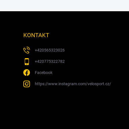
KONTAKT
+420565323026
+420775322782
Facebook
https://www.instagram.com/velosport.cz/