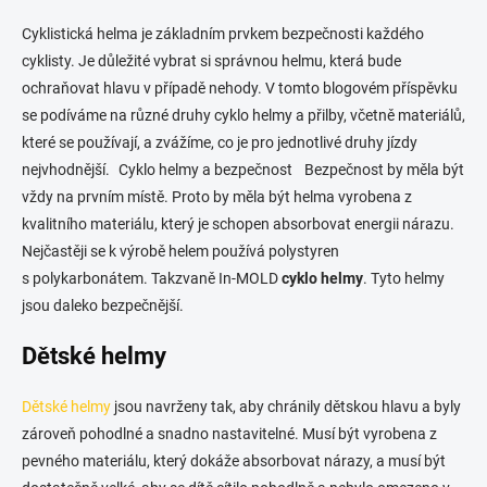
o
í
p
v
Cyklistická helma je základním prvkem bezpečnosti každého
r
á
cyklisty. Je důležité vybrat si správnou helmu, která bude
v
n
k
ochraňovat hlavu v případě nehody. V tomto blogovém příspěvku
í
y
se podíváme na různé druhy cyklo helmy a přilby, včetně materiálů,
v
které se používají, a zvážíme, co je pro jednotlivé druhy jízdy
ý
p
nejvhodnější. Cyklo helmy a bezpečnost Bezpečnost by měla být
i
vždy na prvním místě. Proto by měla být helma vyrobena z
s
kvalitního materiálu, který je schopen absorbovat energii nárazu.
u
Nejčastěji se k výrobě helem používá polystyren
s polykarbonátem. Takzvaně In-MOLD
cyklo helmy
. Tyto helmy
jsou daleko bezpečnější.
Dětské helmy
Dětské helmy
jsou navrženy tak, aby chránily dětskou hlavu a byly
zároveň pohodlné a snadno nastavitelné. Musí být vyrobena z
pevného materiálu, který dokáže absorbovat nárazy, a musí být