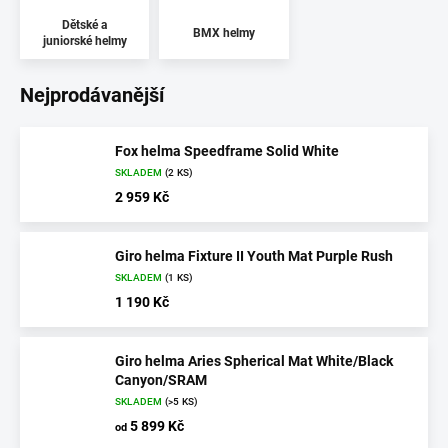
Dětské a
BMX helmy
juniorské helmy
Nejprodávanější
Fox helma Speedframe Solid White
SKLADEM
(2 KS)
2 959 Kč
Giro helma Fixture II Youth Mat Purple Rush
SKLADEM
(1 KS)
1 190 Kč
Giro helma Aries Spherical Mat White/Black
Canyon/SRAM
SKLADEM
(>5 KS)
5 899 Kč
od