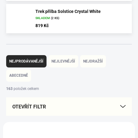
Trek přilba Solstice Crystal White
SKLADEM
(2 KS)
819 Kč
Ř
a
NEJPRODÁVANĚJŠÍ
NEJLEVNĚJŠÍ
NEJDRAŽŠÍ
z
e
ABECEDNĚ
n
í
163
položek celkem
p
r
OTEVŘÍT FILTR
o
d
u
V
k
ý
t