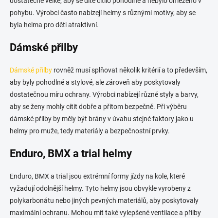
dostatečně velké, aby se dítě cítilo pohodlně a nebylo omezeno v
pohybu. Výrobci často nabízejí helmy s různými motivy, aby se
byla helma pro děti atraktivní.
Dámské přilby
Dámské přilby
rovněž musí splňovat několik kritérií a to především,
aby byly pohodlné a stylové, ale zároveň aby poskytovaly
dostatečnou míru ochrany. Výrobci nabízejí různé styly a barvy,
aby se ženy mohly cítit dobře a přitom bezpečně. Při výběru
dámské přilby by měly být brány v úvahu stejné faktory jako u
helmy pro muže, tedy materiály a bezpečnostní prvky.
Enduro, BMX a trial helmy
Enduro, BMX a trial jsou extrémní formy jízdy na kole, které
vyžadují odolnější helmy. Tyto helmy jsou obvykle vyrobeny z
polykarbonátu nebo jiných pevných materiálů, aby poskytovaly
maximální ochranu. Mohou mít také vylepšené ventilace a přilby