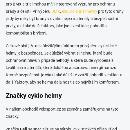
pro BMX a trial mohou mít i integrované výztuhy pro ochranu
brady a čelisti. Při výběru
BMX
,
enduro a trial helmy
pro tyto druhy
jízdy by měly být brány v úvahu nejen materiály a bezpečnostní
prvky, ale také další faktory, jako jsou ventilace, pohodlí a
kompatibilita s brýlemi.
Celkově platí, že nejdůležitějším faktorem při výběru cyklistické
helmy je bezpečnost. Je důležité vybrat si helmu, která bude
ochraňovat hlavu v případě nehody, a která bude vyrobena z
kvalitních materiálů, které dokážou absorbovat energii nárazu.
Kromě bezpečnosti je však také důležité zvážit pohodlí, ventilaci a
další faktory, aby se helma dala nosit s co největším komfortem.
Značky cyklo helmy
V našem obchodě velosport.cz se zejména zaměřujeme na tyto
značky.
Značka
Bell
se specializuje na výrobu cyklistických přileb již od