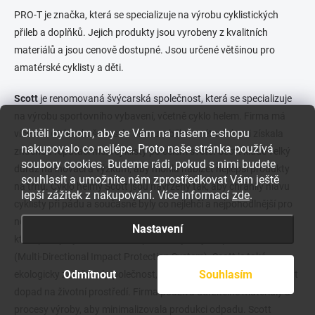
PRO-T je značka, která se specializuje na výrobu cyklistických
přileb a doplňků. Jejich produkty jsou vyrobeny z kvalitních
materiálů a jsou cenově dostupné. Jsou určené většinou pro
amatérské cyklisty a děti.
Scott
je renomovaná švýcarská společnost, která se specializuje
na výrobu sportovního vybavení, včetně cyklo helem. Firma má
Chtěli bychom, aby se Vám na našem e-shopu
více než 60 let zkušeností v oboru a během této doby si získala
nakupovalo co nejlépe. Proto naše stránka používá
značnou reputaci mezi cyklisty po celém světě. Scott klade velký
soubory cookies. Budeme rádi, pokud s nimi budete
důraz na inovaci a výzkum, aby mohla nabízet nejlepší produkty
souhlasit a umožníte nám zprostředkovat Vám ještě
na trhu. Cyklo helmy Scott jsou navrženy tak, aby chránily hlavu
lepší zážitek z nakupování. Více informací
zde
.
cyklisty při pádu a současně byly co nejlehčí a nejpohodlnější pro
nošení. Společnost také vyrábí helmy s různými technologiemi,
Nastavení
které poskytují maximální bezpečnost, jako je například MIPS
(Multi-Directional Impact Protection System). Scott je také
Odmítnout
Souhlasím
ekologicky zaměřená společnost, která se snaží neustále snižovat
dopad na životní prostředí. Firma používá udržitelné materiály a
procesy výroby, aby minimalizovala produkci odpadu. Scott