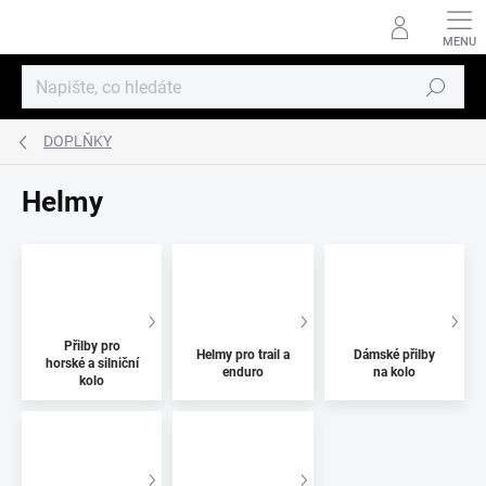
Přejít
na
obsah
Hledat
DOPLŇKY
Helmy
Přilby pro
Helmy pro trail a
Dámské přilby
horské a silniční
enduro
na kolo
kolo