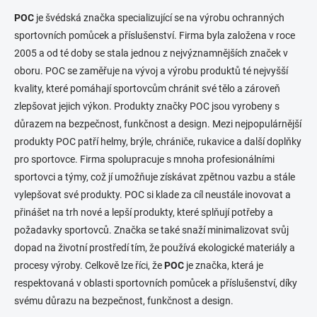
POC
je švédská značka specializující se na výrobu ochranných
sportovních pomůcek a příslušenství. Firma byla založena v roce
2005 a od té doby se stala jednou z nejvýznamnějších značek v
oboru. POC se zaměřuje na vývoj a výrobu produktů té nejvyšší
kvality, které pomáhají sportovcům chránit své tělo a zároveň
zlepšovat jejich výkon. Produkty značky POC jsou vyrobeny s
důrazem na bezpečnost, funkčnost a design. Mezi nejpopulárnější
produkty POC patří helmy, brýle, chrániče, rukavice a další doplňky
pro sportovce. Firma spolupracuje s mnoha profesionálními
sportovci a týmy, což jí umožňuje získávat zpětnou vazbu a stále
vylepšovat své produkty. POC si klade za cíl neustále inovovat a
přinášet na trh nové a lepší produkty, které splňují potřeby a
požadavky sportovců. Značka se také snaží minimalizovat svůj
dopad na životní prostředí tím, že používá ekologické materiály a
procesy výroby. Celkově lze říci, že
POC
je značka, která je
respektovaná v oblasti sportovních pomůcek a příslušenství, díky
svému důrazu na bezpečnost, funkčnost a design.