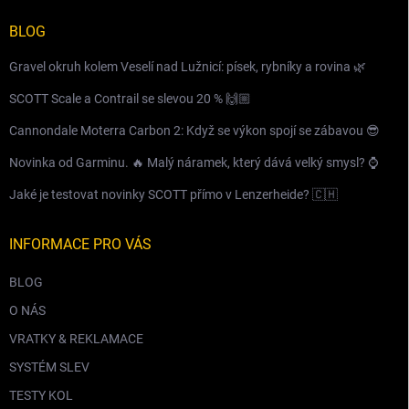
BLOG
Gravel okruh kolem Veselí nad Lužnicí: písek, rybníky a rovina 🌿
SCOTT Scale a Contrail se slevou 20 % 🙌🏼
Cannondale Moterra Carbon 2: Když se výkon spojí se zábavou 😎
Novinka od Garminu. 🔥 Malý náramek, který dává velký smysl? ⌚️
Jaké je testovat novinky SCOTT přímo v Lenzerheide? 🇨🇭
INFORMACE PRO VÁS
BLOG
O NÁS
VRATKY & REKLAMACE
SYSTÉM SLEV
TESTY KOL