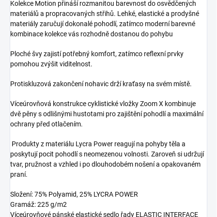
Kolekce Motion přináší rozmanitou barevnost do osvědčených
materiálů a propracovaných střihů. Lehké, elastické a prodyšné
materiály zaručují dokonalé pohodlí, zatímco moderní barevné
kombinace kolekce vás rozhodně dostanou do pohybu
Ploché švy zajistí potřebný komfort, zatímco reflexní prvky
pomohou zvýšit viditelnost.
Protiskluzová zakončení nohavic drží kraťasy na svém místě.
Víceúrovňová konstrukce cyklistické vložky Zoom X kombinuje
dvě pěny s odlišnými hustotami pro zajištění pohodlí a maximální
ochrany před otlačením.
Produkty z materiálu Lycra Power reagují na pohyby těla a
poskytují pocit pohodlí s neomezenou volnosti. Zaroveň si udržují
tvar, pružnost a vzhled i po dlouhodobém nošení a opakovaném
praní.
Složení: 75% Polyamid, 25% LYCRA POWER
Gramáž: 225 g/m2
Víceúrovňové pánské elastické sedlo řady ELASTIC INTERFACE