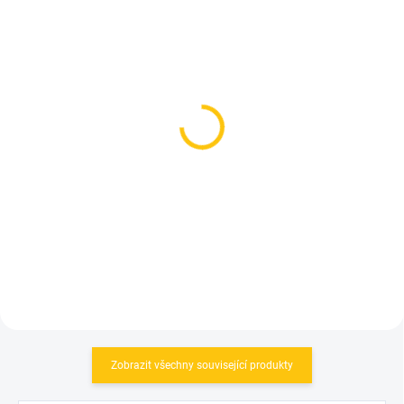
SKLADEM
SKLADEM
(1 KS)
(1 KS)
Kraťasy Sportful Giara
FOX kraťasy Ranger
overshort Black
Short Black
1 850 Kč
1 699 Kč
Detail
Detail
Zobrazit všechny související produkty