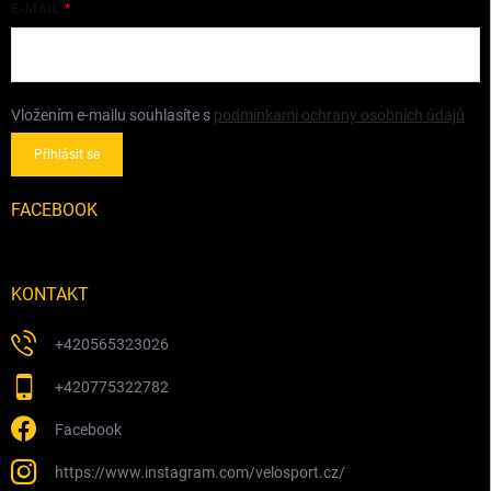
E-MAIL
Vložením e-mailu souhlasíte s
podmínkami ochrany osobních údajů
Přihlásit se
FACEBOOK
KONTAKT
+420565323026
+420775322782
Facebook
https://www.instagram.com/velosport.cz/