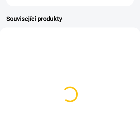
Související produkty
SKLADEM
SKLADEM
(2 KS)
(2 KS)
Čelenka Sportful Matchy
Čepice Silvini Favara
headband Red Wine
Black/White
315 Kč
389 Kč
Do košíku
Detail