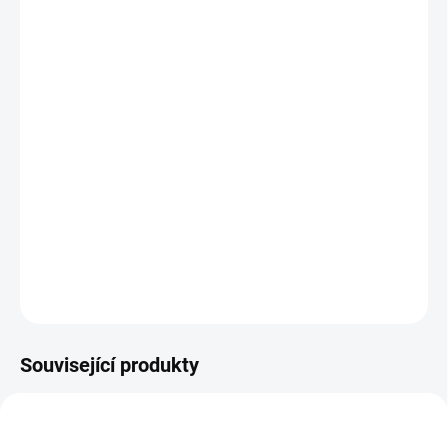
−
+
Přidat do košíku
Máme tu pro vaše elektrokolo obal
bike mKayak PRO 2.0
E
, který
se zrodil z oblíbených obalů bike mKayak PRO. Tento obal je určen
speciálně na elektrokola, která se svými rozměry odlišují od
standardních kol. Použili jsme na výrobu ještě lepší materiál, který
více vydrží a více ochrání vaše kolo.
Barva černo/zelená.
DETAILNÍ INFORMACE
ZEPTAT SE
HLÍDAT
Související produkty