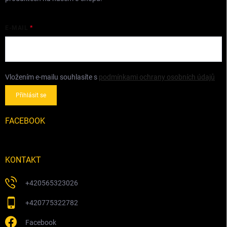
E-MAIL
Vložením e-mailu souhlasíte s
podmínkami ochrany osobních údajů
Přihlásit se
FACEBOOK
KONTAKT
+420565323026
+420775322782
Facebook