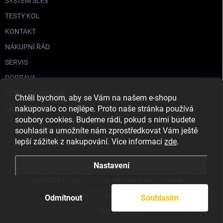
SYSTÉM SLEV
TESTY KOL
KONTAKT
NÁKUPNÍ ŘÁD
SERVIS
DOPRAVA
CENY V PRODEJNĚ
Chtěli bychom, aby se Vám na našem e-shopu
nakupovalo co nejlépe. Proto naše stránka používá
GDPR
soubory cookies. Budeme rádi, pokud s nimi budete
souhlasit a umožníte nám zprostředkovat Vám ještě
lepší zážitek z nakupování. Více informací
zde
.
Nastavení
Copyright 2026
Velosport Valenta
. Všechna práva vyhrazena.
Upravit
nastavení cookies
S láskou vyrobilo
Filipesmedia 🧡
Odmítnout
Souhlasím
Vytvořil Shoptet