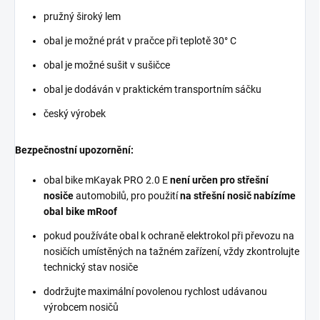
pružný široký lem
obal je možné prát v pračce při teplotě 30° C
obal je možné sušit v sušičce
obal je dodáván v praktickém transportním sáčku
český výrobek
Bezpečnostní upozornění:
obal bike mKayak PRO 2.0 E
není určen pro střešní
nosiče
automobilů, p
ro použití
na střešní nosič nabízíme
obal bike mRoof
pokud používáte obal k ochraně elektrokol při převozu na
nosičích umístěných na tažném zařízení, vždy zkontrolujte
technický stav nosiče
dodržujte maximální povolenou rychlost udávanou
výrobcem nosičů