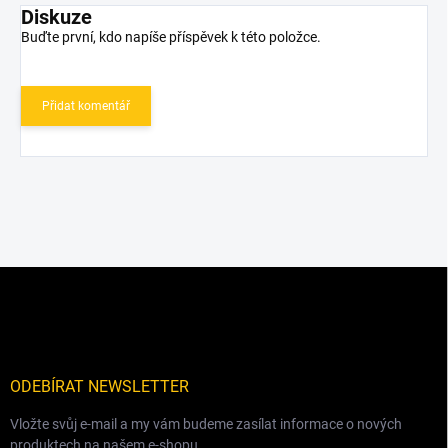
Diskuze
Buďte první, kdo napíše příspěvek k této položce.
Přidat komentář
Z
á
p
a
t
í
ODEBÍRAT NEWSLETTER
Vložte svůj e-mail a my vám budeme zasílat informace o nových
produktech na našem e-shopu.