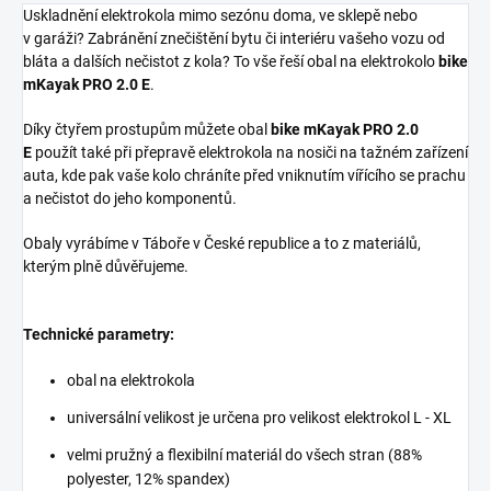
Uskladnění elektrokola mimo sezónu doma, ve sklepě nebo
v garáži? Zabránění znečištění bytu či interiéru vašeho vozu od
bláta a dalších nečistot z kola? To vše řeší obal na elektrokolo
bike
mKayak PRO 2.0 E
.
Díky čtyřem prostupům můžete obal
bike mKayak PRO 2.0
E
použít také při přepravě elektrokola na nosiči na tažném zařízení
auta, kde pak vaše kolo chráníte před vniknutím vířícího se prachu
a nečistot do jeho komponentů.
Obaly vyrábíme v Táboře v České republice a to z materiálů,
kterým plně důvěřujeme.
Technické parametry:
obal na elektrokola
universální velikost je určena pro velikost elektrokol L - XL
velmi pružný a flexibilní materiál do všech stran (88%
polyester, 12% spandex)