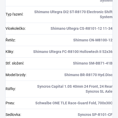
System
Shimano Ultegra Di2 ST-R8170 Electronic Shift
Typ řazení
:
System
Vícekolečko
:
Shimano Ultegra CS-R8101-12 11-34
Řetěz
:
Shimano CN-M8100-12
Kliky
:
Shimano Ultegra FC-R8100 Hollowtech II 52x36
Stř. složení
:
Shimano SM-BB71-41B
Model brzdy
:
Shimano BR-R8170 Hyd.Disc
Syncros Capital 1.0S 40mm 24 Front, 24 Rear
Ráfky
:
Syncros SL Axle
Pneu
:
Schwalbe ONE TLE Race-Guard Fold, 700x30C
Sedlovka
:
Syncros SP-R101-CF