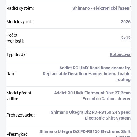
Řadící systém
:
Shimano - elektronické řazení
Modelový rok
:
2026
Počet
2x12
rychlostí
:
Typ Brzdy
:
Kotoučová
Addict RC HMX Road Race geometry,
Rám
:
Replaceable Derailleur Hanger Internal cable
routing
Model přední
Addict RC HMX Flatmount Disc 27.2mm
vidlice
:
Eccentric Carbon steerer
Shimano Ultegra Di2 RD-R8150 24 Speed
Přehazovačka
:
Electronic Shift System
Shimano Ultegra Di2 FD-R8150 Electronic Shift
Přesmykač
: