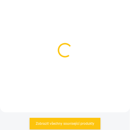
VÝPRODEJ
NA DOTAZ
NA DOTAZ
Garmin Edge 1050
Garmin Edge 1040 PRO
Bundle
Black
20 990 Kč
10 790 Kč
Do košíku
Do košíku
Zobrazit všechny související produkty