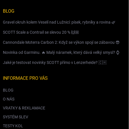
BLOG
Gravel okruh kolem Veselí nad Lužnicí: písek, rybníky a rovina 🌿
SCOTT Scale a Contrail se slevou 20 % 🙌🏼
Cannondale Moterra Carbon 2: Když se výkon spojí se zábavou 😎
Novinka od Garminu. 🔥 Malý náramek, který dává velký smysl? ⌚️
Jaké je testovat novinky SCOTT přímo v Lenzerheide? 🇨🇭
INFORMACE PRO VÁS
BLOG
O NÁS
VRATKY & REKLAMACE
SYSTÉM SLEV
TESTY KOL