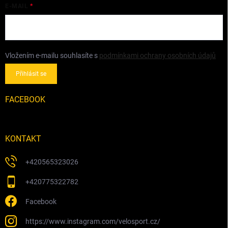
E-MAIL
Vložením e-mailu souhlasíte s
podmínkami ochrany osobních údajů
Přihlásit se
FACEBOOK
KONTAKT
+420565323026
+420775322782
Facebook
https://www.instagram.com/velosport.cz/