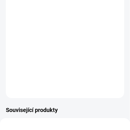
−
+
Přidat do košíku
Karbonová vidlice Addict RC HMX
Addict RC HMX Carbon Frame
Shimano Ultegra Di2 Disc, 24 rychlostí
Kola Syncros Capital 1.0 Tubeless Disc
Pláště Schwalbe ONE TLE
Komponenty Syncros karbon / hliník
Barva modrá/ růžová.
DETAILNÍ INFORMACE
ZEPTAT SE
HLÍDAT
Související produkty
TIP