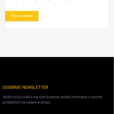
Přidat komentář
Z
á
p
a
t
í
ODEBÍRAT NEWSLETTER
Vložte svůj e-mail a my vám budeme zasílat informace o nových
produktech na našem e-shopu.