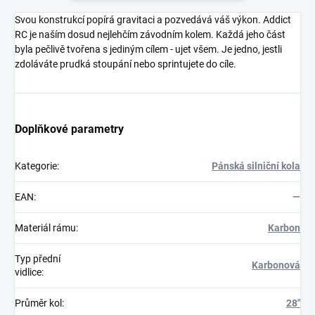
Svou konstrukcí popírá gravitaci a pozvedává váš výkon. Addict
RC je naším dosud nejlehčím závodním kolem. Každá jeho část
byla pečlivě tvořena s jediným cílem - ujet všem. Je jedno, jestli
zdoláváte prudká stoupání nebo sprintujete do cíle.
Doplňkové parametry
Kategorie
:
Pánská silniční kola
EAN
:
—
Materiál rámu
:
Karbon
Typ přední
Karbonová
vidlice
:
Průměr kol
:
28"