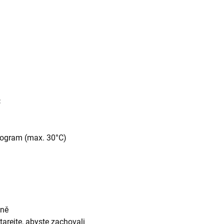
C
rogram (max. 30°C)
eně
tarejte, abyste zachovali