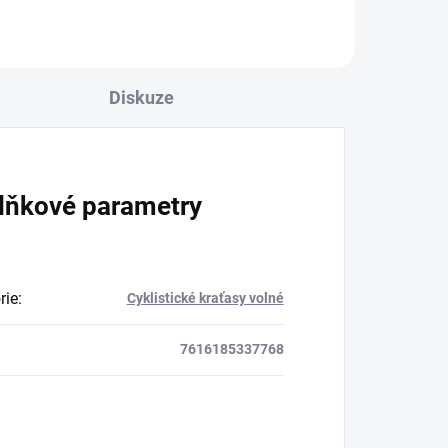
Diskuze
lňkové parametry
rie
:
Cyklistické kraťasy volné
7616185337768