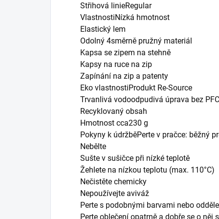
Střihová linieRegular
VlastnostiNízká hmotnost
Elastický lem
Odolný 4směrně pružný materiál
Kapsa se zipem na stehně
Kapsy na ruce na zip
Zapínání na zip a patenty
Eko vlastnostiProdukt Re-Source
Trvanlivá vodoodpudivá úprava bez PF
Recyklovaný obsah
Hmotnost cca230 g
Pokyny k údržběPerte v pračce: běžný p
Nebělte
Sušte v sušičce při nízké teplotě
Žehlete na nízkou teplotu (max. 110°C)
Nečistěte chemicky
Nepoužívejte aviváž
Perte s podobnými barvami nebo odděl
Perte oblečení opatrně a dobře se o něj s