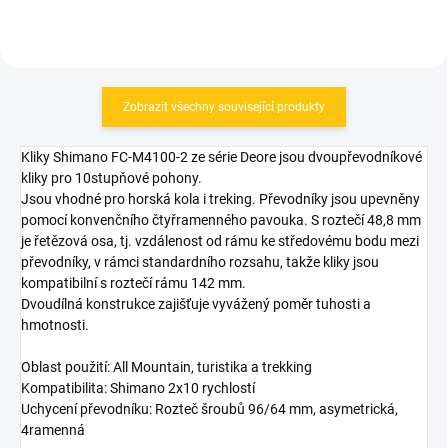
Zobrazit všechny související produkty
Kliky Shimano FC-M4100-2 ze série Deore jsou dvoupřevodníkové
kliky pro 10stupňové pohony.
Jsou vhodné pro horská kola i treking. Převodníky jsou upevněny
pomocí konvenčního čtyřramenného pavouka. S roztečí 48,8 mm
je řetězová osa, tj. vzdálenost od rámu ke středovému bodu mezi
převodníky, v rámci standardního rozsahu, takže kliky jsou
kompatibilní s roztečí rámu 142 mm.
Dvoudílná konstrukce zajišťuje vyvážený poměr tuhosti a
hmotnosti.
Oblast použití: All Mountain, turistika a trekking
Kompatibilita: Shimano 2x10 rychlostí
Uchycení převodníku: Rozteč šroubů 96/64 mm, asymetrická,
4ramenná