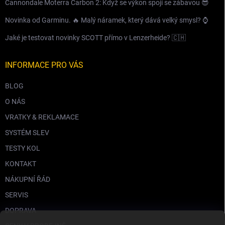
Cannondale Moterra Carbon 2: Když se výkon spojí se zábavou 😎
Novinka od Garminu. 🔥 Malý náramek, který dává velký smysl? ⌚️
Jaké je testovat novinky SCOTT přímo v Lenzerheide? 🇨🇭
INFORMACE PRO VÁS
BLOG
O NÁS
VRATKY & REKLAMACE
SYSTÉM SLEV
TESTY KOL
KONTAKT
NÁKUPNÍ ŘÁD
SERVIS
DOPRAVA