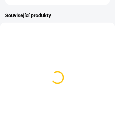
Související produkty
SKLADEM
SKLADEM
(5 KS)
(1 KS)
Řetěz Sram PC 1031
Řetěz Sram PC 1071
Hollow Pin
449 Kč
779 Kč
Do košíku
Do košíku