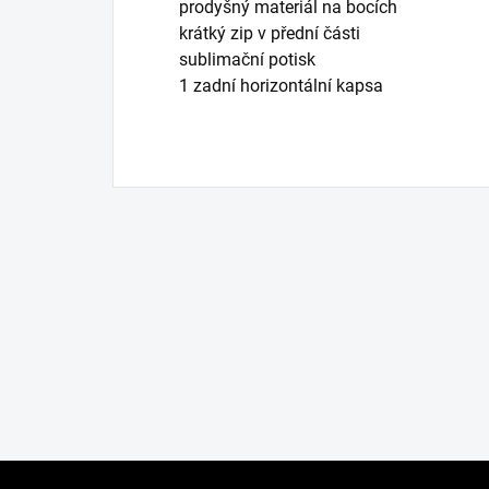
prodyšný materiál na bocích
krátký zip v přední části
sublimační potisk
1 zadní horizontální kapsa
Z