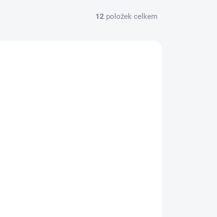
12
položek celkem
5995
SKLADEM
(>5 KS)
SiS gel BETA FUEL 60ml