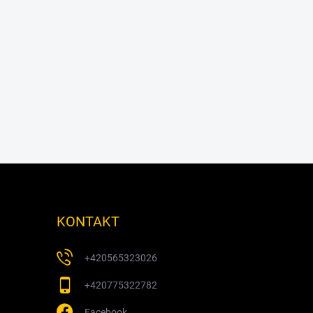
KONTAKT
+420565323026
+420775322782
Facebook