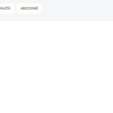
RAŽŠÍ
ABECEDNĚ
NOVINKA
4296
SKLADEM
(>5 KS)
SiS gel GO Energy 60ml + Electrolyte