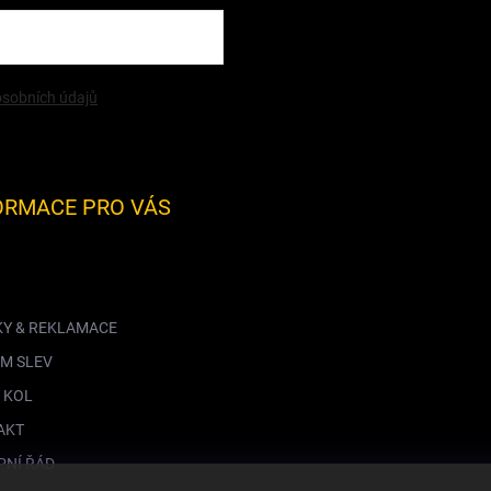
sobních údajů
ORMACE PRO VÁS
KY & REKLAMACE
M SLEV
 KOL
AKT
PNÍ ŘÁD