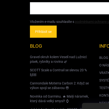
Vložením e-mailu souhlasíte s
podmínkami ochrany o
Přihlásit se
BLOG
INF
Gravel okruh kolem Veselí nad Lužnicí:
BLOG
písek, rybníky a rovina 🌿
O NÁS
SCOTT Scale a Contrail se slevou 20 %
VRAT
🙌🏼
SYSTÉ
Cannondale Moterra Carbon 2: Když se
výkon spojí se zábavou 😎
TESTY
KONT
Novinka od Garminu. 🔥 Malý náramek,
který dává velký smysl? ⌚️
NÁKU