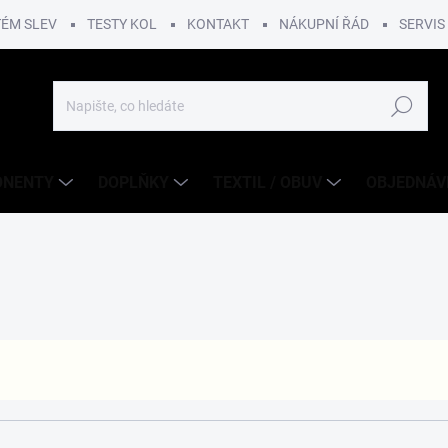
TÉM SLEV
TESTY KOL
KONTAKT
NÁKUPNÍ ŘÁD
SERVIS
Hledat
ONENTY
DOPLŇKY
TEXTIL / OBUV
OBJEDNÁV