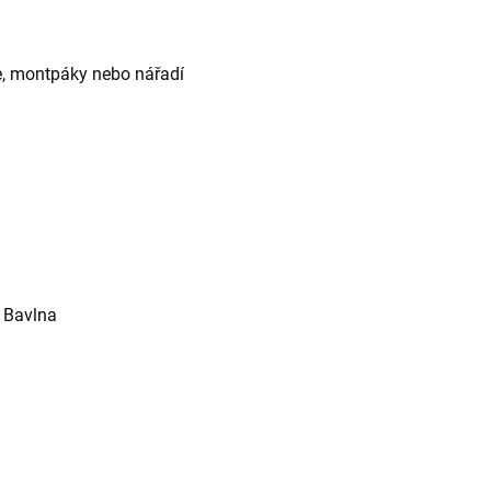
še, montpáky nebo nářadí
% Bavlna