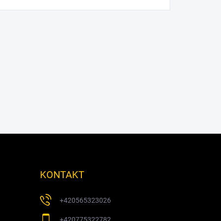
KONTAKT
+420565323026
+420775322782