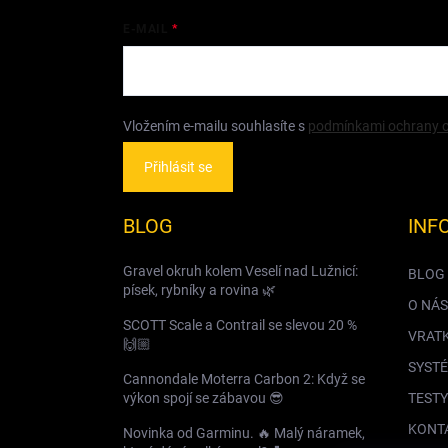
E-MAIL
Vložením e-mailu souhlasíte s
podmínkami ochrany o
Přihlásit se
BLOG
INF
Gravel okruh kolem Veselí nad Lužnicí:
BLOG
písek, rybníky a rovina 🌿
O NÁS
SCOTT Scale a Contrail se slevou 20 %
VRAT
🙌🏼
SYSTÉ
Cannondale Moterra Carbon 2: Když se
výkon spojí se zábavou 😎
TESTY
KONT
Novinka od Garminu. 🔥 Malý náramek,