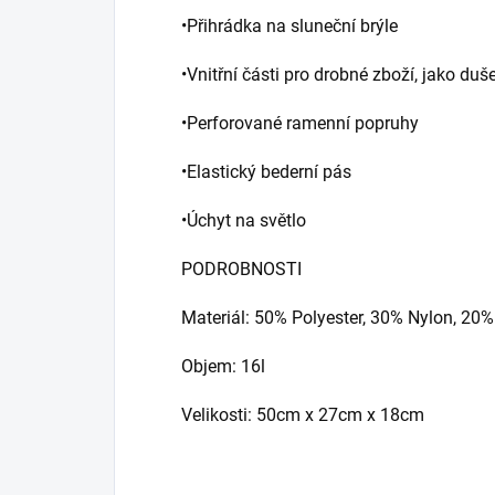
•Přihrádka na sluneční brýle
•Vnitřní části pro drobné zboží, jako du
•Perforované ramenní popruhy
•Elastický bederní pás
•Úchyt na světlo
PODROBNOSTI
Materiál: 50% Polyester, 30% Nylon, 20
Objem: 16l
Velikosti: 50cm x 27cm x 18cm