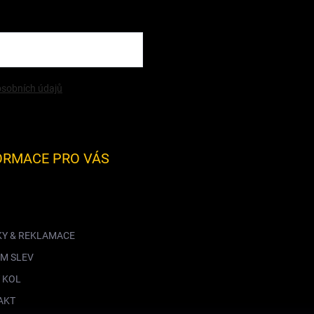
sobních údajů
ORMACE PRO VÁS
KY & REKLAMACE
M SLEV
 KOL
AKT