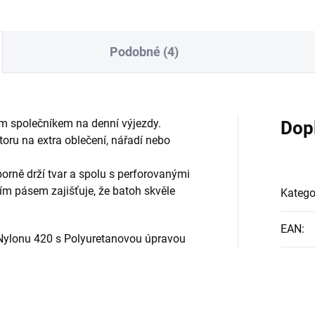
Podobné (4)
m společníkem na denní výjezdy.
Dop
oru na extra oblečení, nářadí nebo
rně drží tvar a spolu s perforovanými
m pásem zajišťuje, že batoh skvěle
Katego
EAN
:
Nylonu 420 s Polyuretanovou úpravou