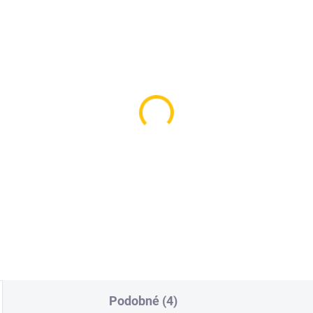
SKLADEM
SKL
(>5 KS)
(
nko Force brzda ocel
Lanko Alligator Shift
B 1,5mm/2,5m
Stainless TEFLON Bla
 Kč
119 Kč
Do košíku
Do košíku
Podobné (4)