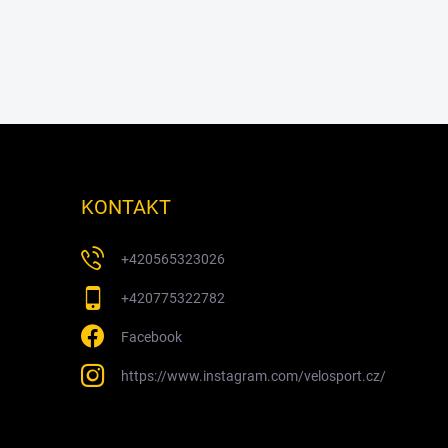
KONTAKT
+420565323026
+420775322782
Facebook
https://www.instagram.com/velosport.cz/