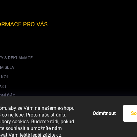
ORMACE PRO VÁS
KY & REKLAMACE
M SLEV
 KOL
AKT
PNÍ ŘÁD
S
hom, aby se Vám na našem e-shopu
Odmítnout
So
co nejlépe. Proto naše stránka
AVA
ubory cookies. Budeme rádi, pokud
V PRODEJNĚ
ete souhlasit a umožníte nám
vat Vám ještě lepší zážitek z