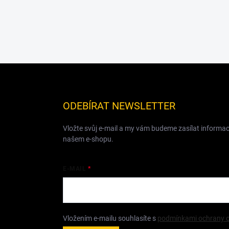
Z
á
p
a
ODEBÍRAT NEWSLETTER
t
í
Vložte svůj e-mail a my vám budeme zasílat informa
našem e-shopu.
E-MAIL
Vložením e-mailu souhlasíte s
podmínkami ochrany o