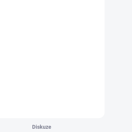
ADEM
SKLADEM
4 KS)
(>5 KS)
Lanko Alligator Brake
ck
Road Stainless
39 Kč
Do košíku
Diskuze