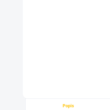
SKLADEM
(>5 KS)
Lanko Alligator Shift
La
Stainless
MT
37 Kč
25
Do košíku
Popis