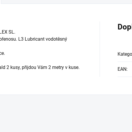
Dop
LEX SL.
v přenosu. L3 Lubricant vodotěsný
ce.
Katego
ld 2 kusy, přijdou Vám 2 metry v kuse.
EAN
: