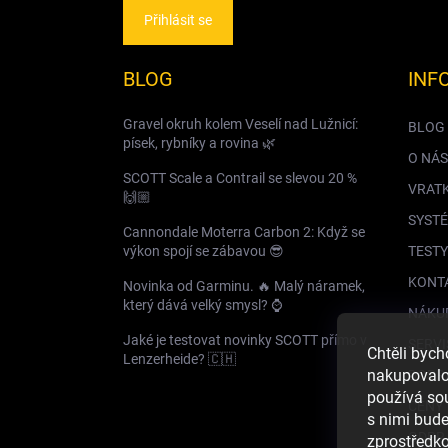
Přihlásit se
BLOG
INF
Gravel okruh kolem Veselí nad Lužnicí:
BLOG
písek, rybníky a rovina 🌿
O NÁS
SCOTT Scale a Contrail se slevou 20 %
VRAT
🙌🏼
SYSTÉ
Cannondale Moterra Carbon 2: Když se
výkon spojí se zábavou 😎
TESTY
KONT
Novinka od Garminu. 🔥 Malý náramek,
který dává velký smysl? ⌚️
NÁKU
Jaké je testovat novinky SCOTT přímo v
SERVI
Chtěli byc
Lenzerheide? 🇨🇭
nakupovalo 
DOPR
používá so
CENY 
s nimi bud
GDPR
zprostředko