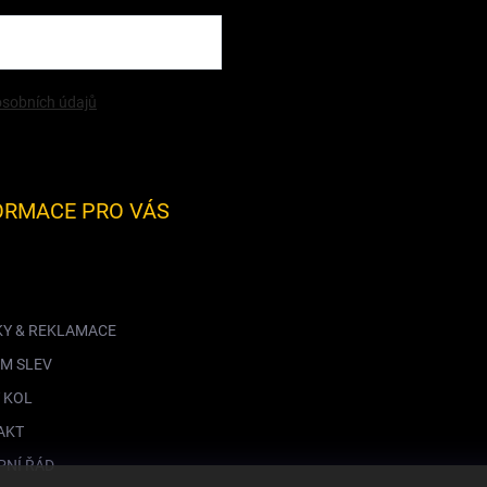
sobních údajů
ORMACE PRO VÁS
KY & REKLAMACE
M SLEV
 KOL
AKT
PNÍ ŘÁD