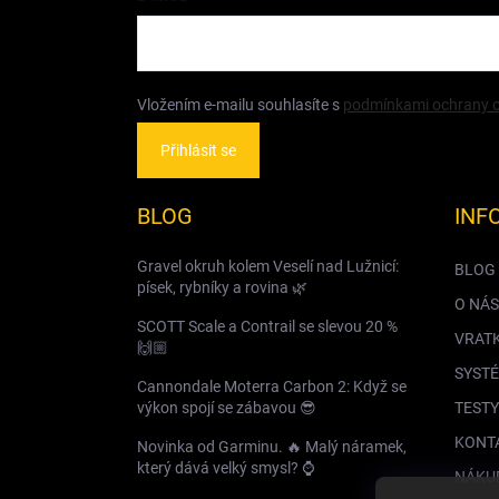
Vložením e-mailu souhlasíte s
podmínkami ochrany o
Přihlásit se
BLOG
INF
Gravel okruh kolem Veselí nad Lužnicí:
BLOG
písek, rybníky a rovina 🌿
O NÁS
SCOTT Scale a Contrail se slevou 20 %
VRAT
🙌🏼
SYSTÉ
Cannondale Moterra Carbon 2: Když se
výkon spojí se zábavou 😎
TESTY
KONT
Novinka od Garminu. 🔥 Malý náramek,
který dává velký smysl? ⌚️
NÁKU