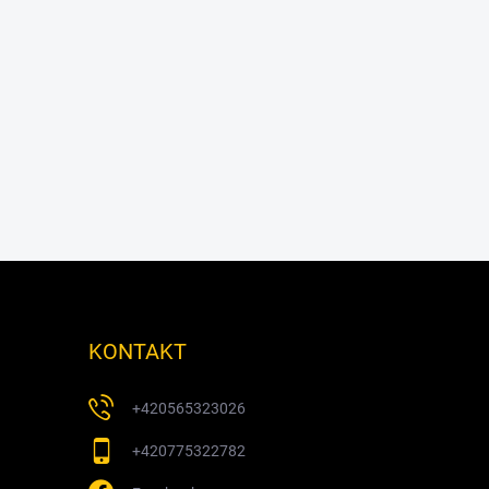
KONTAKT
+420565323026
+420775322782