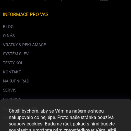
INFORMACE PRO VÁS
BLOG
O NÁS
VRATKY & REKLAMACE
SYSTÉM SLEV
TESTY KOL
KONTAKT
NÁKUPNÍ ŘÁD
SERVIS
DOPRAVA
CENY V PRODEJNĚ
Chtěli bychom, aby se Vám na našem e-shopu
nakupovalo co nejlépe. Proto naše stránka používá
GDPR
soubory cookies. Budeme rádi, pokud s nimi budete
souhlasit a umožníte nám zprostředkovat Vám ještě