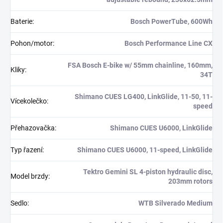
Baterie
:
Bosch PowerTube, 600Wh
Pohon/motor
:
Bosch Performance Line CX
FSA Bosch E-bike w/ 55mm chainline, 160mm,
Kliky
:
34T
Shimano CUES LG400, LinkGlide, 11-50, 11-
Vícekolečko
:
speed
Přehazovačka
:
Shimano CUES U6000, LinkGlide
Typ řazení
:
Shimano CUES U6000, 11-speed, LinkGlide
Tektro Gemini SL 4-piston hydraulic disc,
Model brzdy
:
203mm rotors
Sedlo
:
WTB Silverado Medium