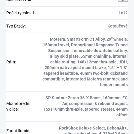
Počet rychlostí
:
1x12
Typ Brzdy
:
Kotoučová
Moterra, SmartForm C1 Alloy, 29" wheels,
150mm travel, Proportional Response Tuned
Suspension, removable downtube battery,
alloy skid plate, 55mm chainline, internal
Rám
:
cable routing, 148x12mm thru-axle, UDH,
200mm native post mount brake, 1.5” – 1.8”
tapered headtube, 40mm two-bolt kickstand
compatible, integrated Moterra rear rack and
fender mounts
SR Suntour Zeron 36-X Boost, 160mmm, EQ
Model přední
Air, compression & rebound adjust,
vidlice
:
15x110mm thru-axle, tapered steerer, 44mm
offset
RockShox Deluxe Select, DebonAir+,
Zadní tlumič
:
adjustable rebound, 230x62.5mm