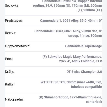
Cannondale DownLow Dropper, internal
Sedlovka
:
routing, 34.9, 150mm (S), 170mm (M), 200mm
(L), 230mm (XL)
Představec
:
Cannondale 1, 6061 Alloy, 35.0, 40mm, 0°
Cannondale 3 riser, 6061 Alloy, 25mm rise, 8°
Řídítka
:
sweep, 4° rise, 800mm
Gripy/omotávka
:
Cannondale TaperRidge
(F) Schwalbe Magic Mary Performance,
Pneu
:
29x2.4", Addix Foldable, TLR
Dráty
:
DT Swiss Champion 2.0
WTB ST i30 TCS, 30mm inner width, 32h,
Ráfky
:
tubeless compatible
(R) Shimano TC500, 12x148mm thru-axle,
Náboj zadní
:
centerlock