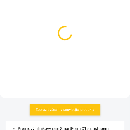
SKLADEM
SKLADEM
(5 KS)
(3 KS)
Elite košík Custom Race
Trek košík Elite White
X White/Grey
205 Kč
319 Kč
Do košíku
Do košíku
Zobrazit všechny související produkty
Prémiový hliníkový rám SmartForm C1 s přístupem