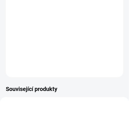
−
+
Přidat do košíku
Více zábavy, méně výmluv
Moterra v sobě skrývá brutální výkon, dojezd, hladké tlumení a
skvělou ovladatelnost v těžkém terénu jako luxusní off-road.
Dojede dále a rychleji.
Barva černá.
DETAILNÍ INFORMACE
ZEPTAT SE
HLÍDAT
Související produkty