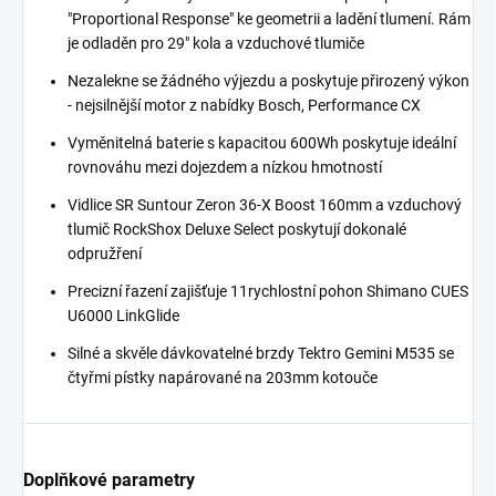
"Proportional Response" ke geometrii a ladění tlumení. Rám
je odladěn pro 29" kola a vzduchové tlumiče
Nezalekne se žádného výjezdu a poskytuje přirozený výkon
- nejsilnější motor z nabídky Bosch, Performance CX
Vyměnitelná baterie s kapacitou 600Wh poskytuje ideální
rovnováhu mezi dojezdem a nízkou hmotností
Vidlice SR Suntour Zeron 36-X Boost 160mm a vzduchový
tlumič RockShox Deluxe Select poskytují dokonalé
odpružření
Precizní řazení zajišťuje 11rychlostní pohon Shimano CUES
U6000 LinkGlide
Silné a skvěle dávkovatelné brzdy Tektro Gemini M535 se
čtyřmi pístky napárované na 203mm kotouče
Doplňkové parametry