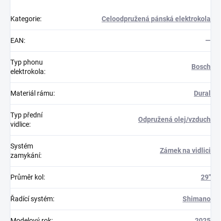
Kategorie
:
Celoodpružená pánská elektrokola
EAN
:
—
Typ phonu
Bosch
elektrokola
:
Materiál rámu
:
Dural
Typ přední
Odpružená olej/vzduch
vidlice
:
Systém
Zámek na vidlici
zamykání
:
Průměr kol
:
29"
Řadící systém
:
Shimano
Modelový rok
:
2025