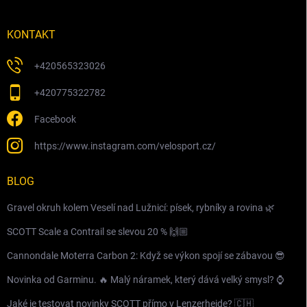
KONTAKT
+420565323026
+420775322782
Facebook
https://www.instagram.com/velosport.cz/
BLOG
Gravel okruh kolem Veselí nad Lužnicí: písek, rybníky a rovina 🌿
SCOTT Scale a Contrail se slevou 20 % 🙌🏼
Cannondale Moterra Carbon 2: Když se výkon spojí se zábavou 😎
Novinka od Garminu. 🔥 Malý náramek, který dává velký smysl? ⌚️
Jaké je testovat novinky SCOTT přímo v Lenzerheide? 🇨🇭