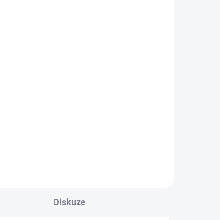
ADEM
SKLADEM
2 KS)
(3 KS)
Pedály CrankBrothers
Egg Beater 1 Silver
1 249 Kč
Do košíku
Diskuze