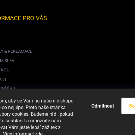
ORMACE PRO VÁS
KY & REKLAMACE
M SLEV
 KOL
AKT
PNÍ ŘÁD
S
hom, aby se Vám na našem e-shopu
Odmítnout
So
co nejlépe. Proto naše stránka
AVA
ubory cookies. Budeme rádi, pokud
V PRODEJNĚ
ete souhlasit a umožníte nám
vat Vám ještě lepší zážitek z
. Více informací
zde
.