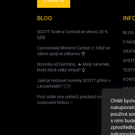
Přihlásit se
BLOG
INF
SCOTT Scale a Contrail se slevou 20 %
BLOG
🙌🏼
O NÁS
Cannondale Moterra Carbon 2: Když se
VRAT
výkon spojí se zábavou 😎
SYSTÉ
Novinka od Garminu. 🔥 Malý náramek,
který dává velký smysl? ⌚️
TESTY
KONT
Jaké je testovat novinky SCOTT přímo v
Lenzerheide? 🇨🇭
NÁKU
Proč stále více cyklistů přechází na
SERVI
Chtěli byc
voskování řetězu ✨
nakupovalo 
DOPR
používá so
CENY 
s nimi bud
GDPR
zprostředko
nakupování