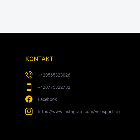
KONTAKT
+420565323026
+420775322782
Facebook
https://www.instagram.com/velosport.cz/