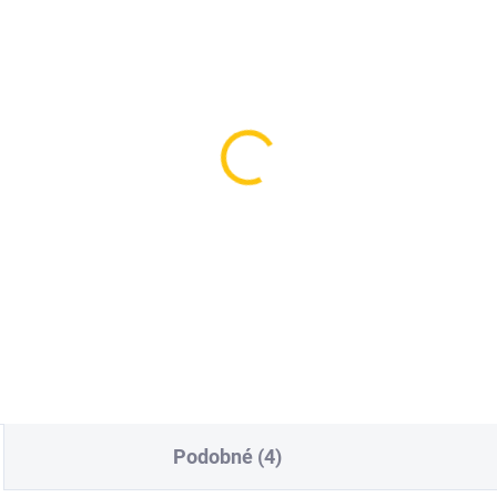
SKLADEM
SKL
(>5 KS)
(
ustar pedály PM211
Pedály Shimano Saint
ack
PD-M821
9 Kč
3 090 Kč
Do košíku
Do košíku
Podobné (4)