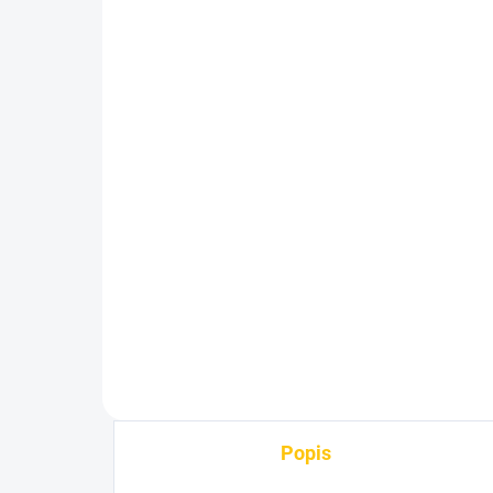
SKLADEM
(>5 KS)
Look pedály X-Track Race
Ex
Carbon Black
Bl
2 590 Kč
80
Do košíku
Popis