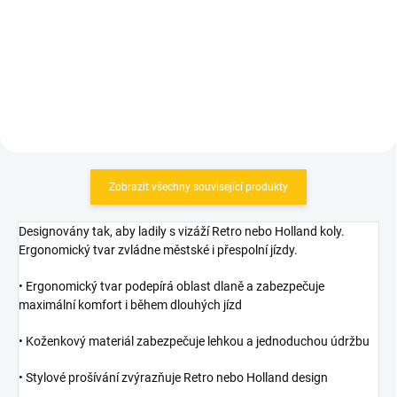
55 Kč
55 Kč
Do košíku
Do košíku
Zobrazit všechny související produkty
Designovány tak, aby ladily s vizáží Retro nebo Holland koly.
Ergonomický tvar zvládne městské i přespolní jízdy.
• Ergonomický tvar podepírá oblast dlaně a zabezpečuje
maximální komfort i během dlouhých jízd
• Koženkový materiál zabezpečuje lehkou a jednoduchou údržbu
• Stylové prošívání zvýrazňuje Retro nebo Holland design