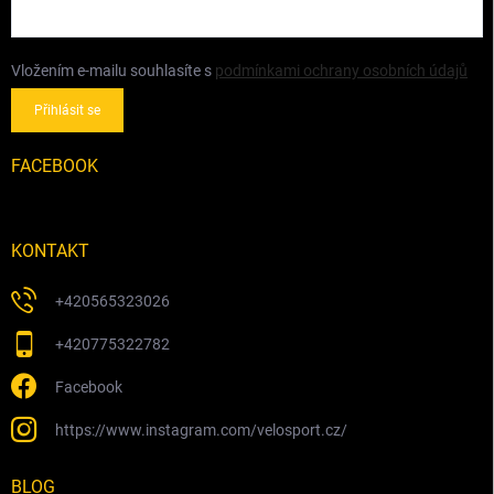
Vložením e-mailu souhlasíte s
podmínkami ochrany osobních údajů
Přihlásit se
FACEBOOK
KONTAKT
+420565323026
+420775322782
Facebook
https://www.instagram.com/velosport.cz/
BLOG