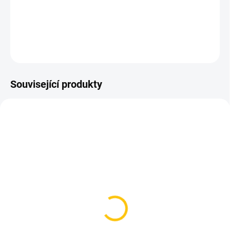
Barva hnědá.
DETAILNÍ INFORMACE
ZEPTAT SE
HLÍDAT
Související produkty
SKLADEM
SKLADEM
(3 KS)
(2 KS)
Záslepky řídítek ESIgrips
Záslepky řídítek ESIgrips
Bar Plugs White
Bar Plugs Orange