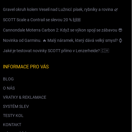
Gravel okruh kolem Veselí nad Lužnicí: písek, rybníky a rovina 🌿
SCOTT Scale a Contrail se slevou 20 % 🙌🏼
Cannondale Moterra Carbon 2: Když se výkon spojí se zábavou 😎
Novinka od Garminu. 🔥 Malý náramek, který dává velký smysl? ⌚️
Jaké je testovat novinky SCOTT přímo v Lenzerheide? 🇨🇭
INFORMACE PRO VÁS
BLOG
O NÁS
VRATKY & REKLAMACE
SYSTÉM SLEV
TESTY KOL
KONTAKT