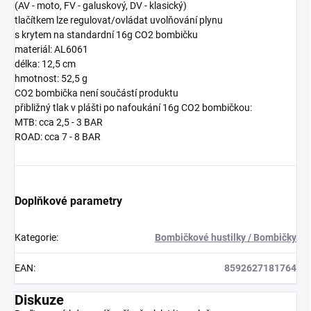
(AV - moto, FV - galuskový, DV - klasický)
tlačítkem lze regulovat/ovládat uvolňování plynu
s krytem na standardní 16g CO2 bombičku
materiál: AL6061
délka: 12,5 cm
hmotnost: 52,5 g
CO2 bombička není součástí produktu
přibližný tlak v plášti po nafoukání 16g CO2 bombičkou:
MTB: cca 2,5 - 3 BAR
ROAD: cca 7 - 8 BAR
Doplňkové parametry
Kategorie
:
Bombičkové hustilky / Bombičky
EAN
:
8592627181764
Diskuze