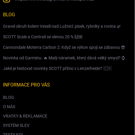
BLOG
Gravel okruh kolem Veselí nad Lužnicí: písek, rybníky a rovina 🌿
SCOTT Scale a Contrail se slevou 20 % 🙌🏼
Cannondale Moterra Carbon 2: Když se výkon spojí se zábavou 😎
Novinka od Garminu. 🔥 Malý náramek, který dává velký smysl? ⌚️
Jaké je testovat novinky SCOTT přímo v Lenzerheide? 🇨🇭
INFORMACE PRO VÁS
BLOG
O NÁS
VRATKY & REKLAMACE
SYSTÉM SLEV
TESTY KOL