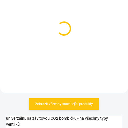
SKLADEM
SKLADEM
(3 KS)
(>5 KS)
Topeak hustilka Two
Lezyne šlahounek ABS
Timer XT
Flex Hose with CLIK™
CHUCK
1 149 Kč
459 Kč
Do košíku
Do košíku
Zobrazit všechny související produkty
univerzální, na závitovou CO2 bombičku - na všechny typy
ventilků