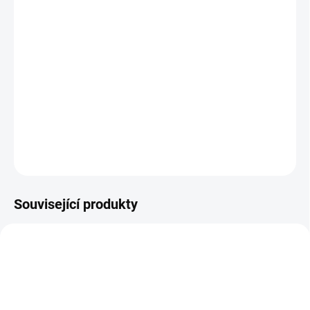
−
+
Přidat do košíku
Bombičková hustilka na všechny typy ventilků.
S možností regulace.
Včetně ochranného krytu.
Barva černá
DETAILNÍ INFORMACE
ZEPTAT SE
HLÍDAT
Související produkty
NOVINKA