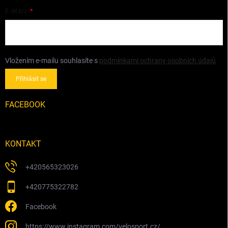
E-MAIL
Vložením e-mailu souhlasíte s
podmínkami ochrany osobních údajů
Přihlásit se
FACEBOOK
KONTAKT
+420565323026
+420775322782
Facebook
https://www.instagram.com/velosport.cz/