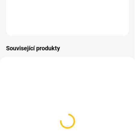
nošení. Barva bílá/ černé logo.
DETAILNÍ INFORMACE
ZEPTAT SE
HLÍDAT
Související produkty
SKLADEM
SKLADEM
(1 KS)
(1 KS)
Podkolenky Craft Body
Podkolenky Craft Body
Control White
Control Shock/White