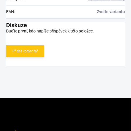
EAN
:
Zvolte variantu
Diskuze
Buďte první, kdo napíše příspěvek k této položce.
Přidat komentář
Z
á
p
a
t