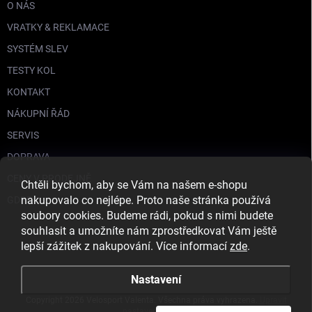
O NÁS
VRATKY & REKLAMACE
SYSTÉM SLEV
TESTY KOL
KONTAKT
NÁKUPNÍ ŘÁD
SERVIS
DOPRAVA
CENY V PRODEJNĚ
Chtěli bychom, aby se Vám na našem e-shopu
nakupovalo co nejlépe. Proto naše stránka používá
GDPR
soubory cookies. Budeme rádi, pokud s nimi budete
souhlasit a umožníte nám zprostředkovat Vám ještě
lepší zážitek z nakupování. Více informací
zde
.
Nastavení
Copyright 2026
Velosport Valenta
. Všechna práva vyhrazena.
Upravit
nastavení cookies