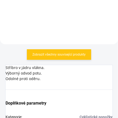
390 Kč
669 Kč
Detail
Detail
Zobrazit všechny související produkty
Stříbro v jádru vlákna.
Výborný odvod potu.
Odolné proti oděru.
Doplňkové parametry
Kategorie
:
Cyklistické ponožky