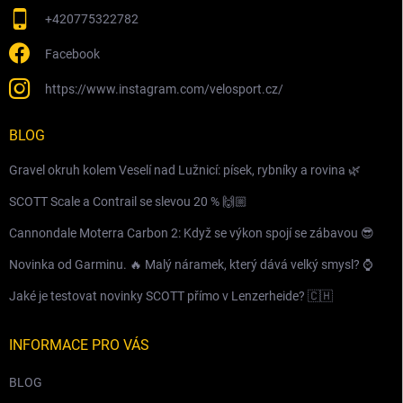
+420775322782
Facebook
https://www.instagram.com/velosport.cz/
BLOG
Gravel okruh kolem Veselí nad Lužnicí: písek, rybníky a rovina 🌿
SCOTT Scale a Contrail se slevou 20 % 🙌🏼
Cannondale Moterra Carbon 2: Když se výkon spojí se zábavou 😎
Novinka od Garminu. 🔥 Malý náramek, který dává velký smysl? ⌚️
Jaké je testovat novinky SCOTT přímo v Lenzerheide? 🇨🇭
INFORMACE PRO VÁS
BLOG