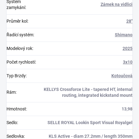
Systém
Zámek na vidlici
zamykání
:
Průměr kol
:
28"
Řadící systém
:
Shimano
Modelový rok
:
2025
Počet rychlostí
:
3x10
Typ Brzdy
:
Kotoučová
KELLYS Crossforce Lite - tapered HT, internal
Rám
:
routing, integrated kickstand mount
Hmotnost
:
13,98
Sedlo
:
SELLE ROYAL Lookin Sport Visual Royalgel
Sedlovka
:
KLS Active - diam 27.2mm / length 350mm