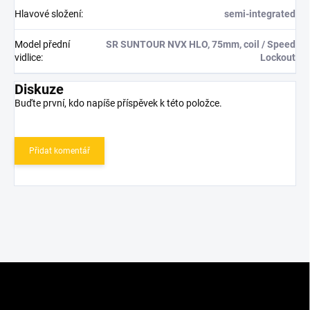
Hlavové složení
:
semi-integrated
Model přední
SR SUNTOUR NVX HLO, 75mm, coil / Speed
vidlice
:
Lockout
Diskuze
Buďte první, kdo napíše příspěvek k této položce.
Přidat komentář
Z
á
p