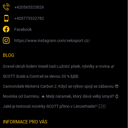
+420565323026
+420775322782
Facebook
https://www.instagram.com/velosport.cz/
BLOG
Gravel okruh kolem Veselí nad Lužnicí: písek, rybníky a rovina 🌿
SCOTT Scale a Contrail se slevou 20 % 🙌🏼
Cannondale Moterra Carbon 2: Když se výkon spojí se zábavou 😎
Novinka od Garminu. 🔥 Malý náramek, který dává velký smysl? ⌚️
Jaké je testovat novinky SCOTT přímo v Lenzerheide? 🇨🇭
INFORMACE PRO VÁS