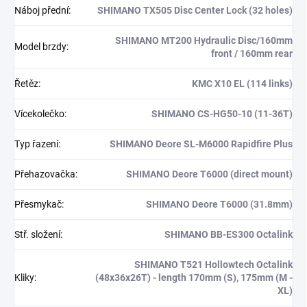
Náboj přední
:
SHIMANO TX505 Disc Center Lock (32 holes)
SHIMANO MT200 Hydraulic Disc/160mm
Model brzdy
:
front / 160mm rear
Řetěz
:
KMC X10 EL (114 links)
Vícekolečko
:
SHIMANO CS-HG50-10 (11-36T)
Typ řazení
:
SHIMANO Deore SL-M6000 Rapidfire Plus
Přehazovačka
:
SHIMANO Deore T6000 (direct mount)
Přesmykač
:
SHIMANO Deore T6000 (31.8mm)
Stř. složení
:
SHIMANO BB-ES300 Octalink
SHIMANO T521 Hollowtech Octalink
Kliky
:
(48x36x26T) - length 170mm (S), 175mm (M -
XL)