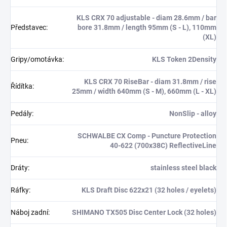
KLS CRX 70 adjustable - diam 28.6mm / bar
Představec
:
bore 31.8mm / length 95mm (S - L), 110mm
(XL)
Gripy/omotávka
:
KLS Token 2Density
KLS CRX 70 RiseBar - diam 31.8mm / rise
Řídítka
:
25mm / width 640mm (S - M), 660mm (L - XL)
Pedály
:
NonSlip - alloy
SCHWALBE CX Comp - Puncture Protection
Pneu
:
40-622 (700x38C) ReflectiveLine
Dráty
:
stainless steel black
Ráfky
:
KLS Draft Disc 622x21 (32 holes / eyelets)
Náboj zadní
:
SHIMANO TX505 Disc Center Lock (32 holes)