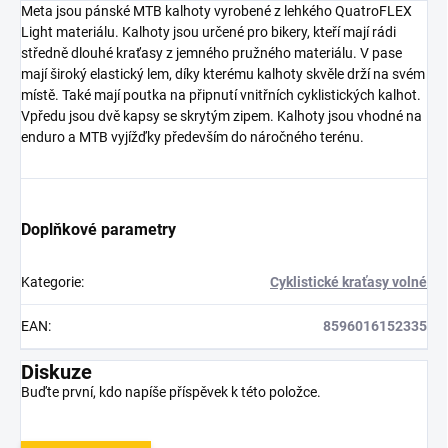
Meta jsou pánské MTB kalhoty vyrobené z lehkého QuatroFLEX
Light materiálu. Kalhoty jsou určené pro bikery, kteří mají rádi
středně dlouhé kraťasy z jemného pružného materiálu. V pase
mají široký elastický lem, díky kterému kalhoty skvěle drží na svém
místě. Také mají poutka na připnutí vnitřních cyklistických kalhot.
Vpředu jsou dvě kapsy se skrytým zipem. Kalhoty jsou vhodné na
enduro a MTB vyjížďky především do náročného terénu.
Doplňkové parametry
Kategorie
:
Cyklistické kraťasy volné
EAN
:
8596016152335
Diskuze
Buďte první, kdo napíše příspěvek k této položce.