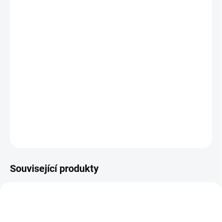
MŮŽEME DORUČIT DO:
ZVOLTE VARIANTU
−
+
Přidat do košíku
Pánské pružné MTB kraťasy volného střihu vyrobené z lehkého a
prodyšného materiálu QuatroFLEX Light. V pase jdou stáhnout
pomocí gumy, na nohavicích jsou čtyři kapsy na zip a reflexní
prvky. Barva olivová.
DETAILNÍ INFORMACE
ZEPTAT SE
HLÍDAT
Související produkty