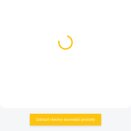
SKLADEM
SKLADEM
(1 KS)
(2 KS)
Samostatné vnitřní
Samostatné vnitřní
kraťasy Silvini Inner MP
kraťasy Scott Trail
373V Black
Underwear Shots + Black
729 Kč
1 290 Kč
Detail
Detail
Zobrazit všechny související produkty