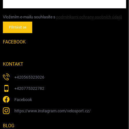
Vložením e-mailu souhlasíte s
podmínkami ochrany osobních údajů
Přihlásit se
FACEBOOK
KONTAKT
+420565323026
+420775322782
Facebook
https://www.instagram.com/velosport.cz/
BLOG