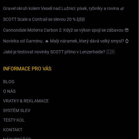
Gravel okruh kolem Veselí nad Lužnicí: písek, rybníky a rovina 🌿
SCOTT Scale a Contrail se slevou 20 % 🙌🏼
Cannondale Moterra Carbon 2: Když se výkon spojí se zábavou 😎
Novinka od Garminu. 🔥 Malý náramek, který dává velký smysl? ⌚️
Jaké je testovat novinky SCOTT přímo v Lenzerheide? 🇨🇭
INFORMACE PRO VÁS
BLOG
O NÁS
VRATKY & REKLAMACE
SYSTÉM SLEV
TESTY KOL
KONTAKT