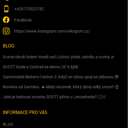
+420775322782
Facebook
https://www.instagram.com/velosport.cz/
BLOG
Gravel okruh kolem Veselí nad Lužnicí: písek, rybníky a rovina 🌿
SCOTT Scale a Contrail se slevou 20 % 🙌🏼
Cannondale Moterra Carbon 2: Když se výkon spojí se zábavou 😎
Novinka od Garminu. 🔥 Malý náramek, který dává velký smysl? ⌚️
Jaké je testovat novinky SCOTT přímo v Lenzerheide? 🇨🇭
INFORMACE PRO VÁS
BLOG