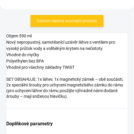
Zobrazit všechny související produkty
Objem 590 ml
Nový nepropustný, samotěsnící uzávěr láhve s ventilem pro
vysoký průtok vody a volitelným krytem na nečistoty
Vhodné do myčky
Polyethylen bez BPA
Vhodné pro všechny základny TWIST
SET OBSAHUJE: 1x láhev, 1x magnetický zámek – obě součásti,
2x speciální šrouby pro uchycení magnetického zámku do rámu
(pro uchycení láhve do rámu použijte výhradně námi dodané
šrouby – mají sníženou hlavičku).
Doplňkové parametry