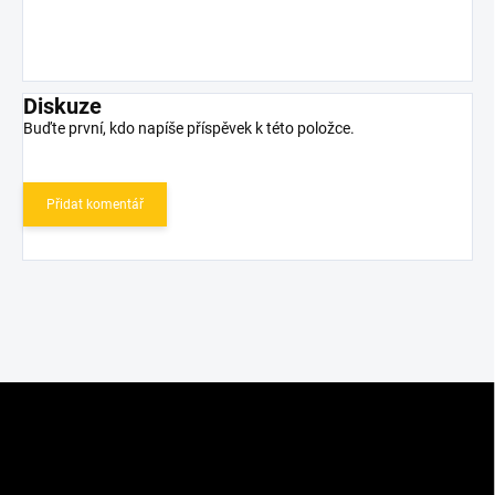
Diskuze
Buďte první, kdo napíše příspěvek k této položce.
Přidat komentář
Z
á
p
a
t