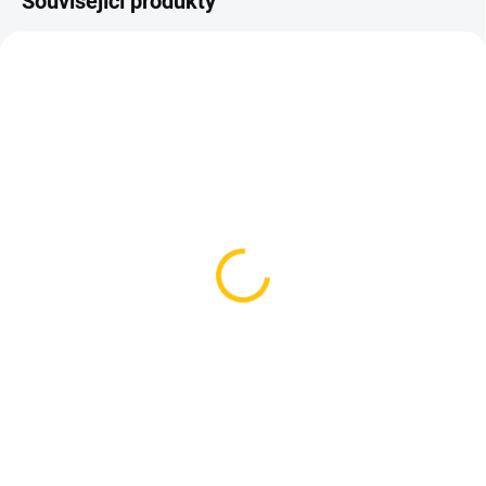
Související produkty
SKLADEM
SKLADEM
(>5 KS)
(3 KS)
košík KLS Ratio Junior
Zipp košík SL Speed
Black
Carbon Black
105 Kč
1 649 Kč
Do košíku
Do košíku