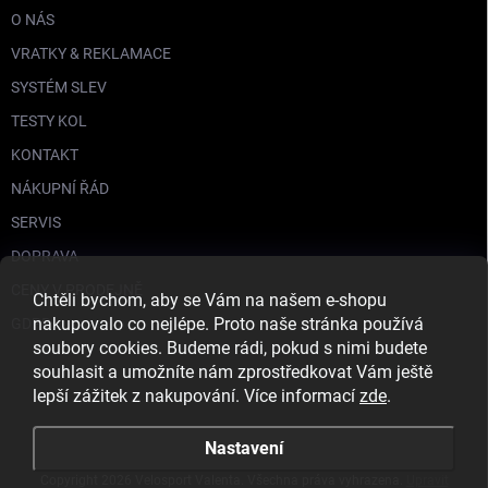
O NÁS
VRATKY & REKLAMACE
SYSTÉM SLEV
TESTY KOL
KONTAKT
NÁKUPNÍ ŘÁD
SERVIS
DOPRAVA
CENY V PRODEJNĚ
Chtěli bychom, aby se Vám na našem e-shopu
nakupovalo co nejlépe. Proto naše stránka používá
GDPR
soubory cookies. Budeme rádi, pokud s nimi budete
souhlasit a umožníte nám zprostředkovat Vám ještě
lepší zážitek z nakupování. Více informací
zde
.
Nastavení
Copyright 2026
Velosport Valenta
. Všechna práva vyhrazena.
Upravit