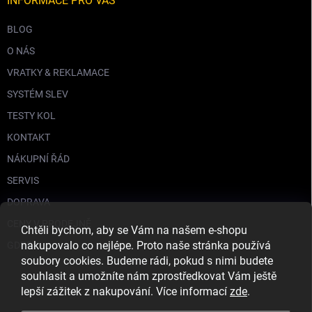
INFORMACE PRO VÁS
BLOG
O NÁS
VRATKY & REKLAMACE
SYSTÉM SLEV
TESTY KOL
KONTAKT
NÁKUPNÍ ŘÁD
SERVIS
DOPRAVA
CENY V PRODEJNĚ
Chtěli bychom, aby se Vám na našem e-shopu
nakupovalo co nejlépe. Proto naše stránka používá
GDPR
soubory cookies. Budeme rádi, pokud s nimi budete
souhlasit a umožníte nám zprostředkovat Vám ještě
lepší zážitek z nakupování. Více informací
zde
.