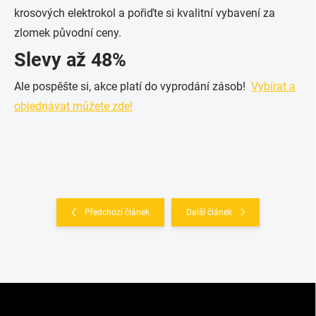
krosových elektrokol a pořiďte si kvalitní vybavení za
zlomek původní ceny.
Slevy až 48%
Ale pospěšte si, akce platí do vyprodání zásob!
Vybírat a
objednávat můžete zde!
Předchozí článek
Další článek
Z
á