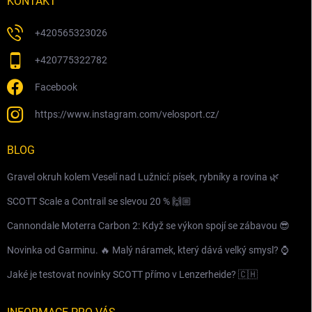
KONTAKT
+420565323026
+420775322782
Facebook
https://www.instagram.com/velosport.cz/
BLOG
Gravel okruh kolem Veselí nad Lužnicí: písek, rybníky a rovina 🌿
SCOTT Scale a Contrail se slevou 20 % 🙌🏼
Cannondale Moterra Carbon 2: Když se výkon spojí se zábavou 😎
Novinka od Garminu. 🔥 Malý náramek, který dává velký smysl? ⌚️
Jaké je testovat novinky SCOTT přímo v Lenzerheide? 🇨🇭