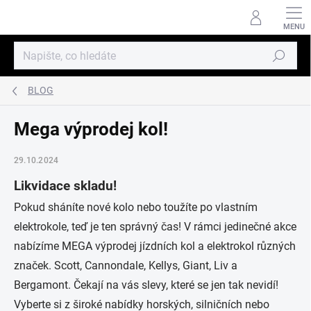
Přejít
na
obsah
Hledat
BLOG
Mega výprodej kol!
29.10.2024
Likvidace skladu!
Pokud sháníte nové kolo nebo toužíte po vlastním
elektrokole, teď je ten správný čas! V rámci jedinečné akce
nabízíme MEGA výprodej jízdních kol a elektrokol různých
značek. Scott, Cannondale, Kellys, Giant,
Liv a
Bergamont.
Čekají na vás slevy, které se jen tak nevidí!
Vyberte si z široké nabídky horských, silničních nebo