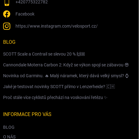
+420775322782
Facebook
https://www.instagram.com/velosport.cz/
BLOG
SCOTT Scale a Contrail se slevou 20 % 🙌🏼
Cannondale Moterra Carbon 2: Když se výkon spojí se zábavou 😎
Novinka od Garminu. 🔥 Malý náramek, který dává velký smysl? ⌚️
Jaké je testovat novinky SCOTT přímo v Lenzerheide? 🇨🇭
Proč stále více cyklistů přechází na voskování řetězu ✨
INFORMACE PRO VÁS
BLOG
O NÁS