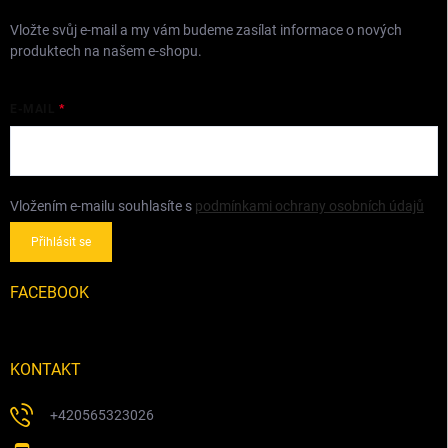
Vložte svůj e-mail a my vám budeme zasílat informace o nových
produktech na našem e-shopu.
E-MAIL
Vložením e-mailu souhlasíte s
podmínkami ochrany osobních údajů
Přihlásit se
FACEBOOK
KONTAKT
+420565323026