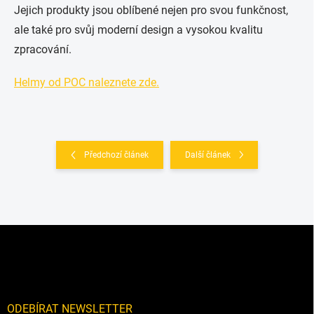
Jejich produkty jsou oblíbené nejen pro svou funkčnost,
ale také pro svůj moderní design a vysokou kvalitu
zpracování.
Helmy od POC naleznete zde.
Předchozí článek
Další článek
Z
á
p
a
t
í
ODEBÍRAT NEWSLETTER