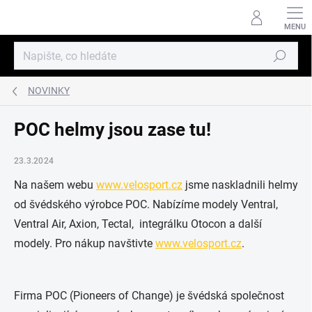
Přejít
na
obsah
Hledat
NOVINKY
POC helmy jsou zase tu!
23.3.2024
Na našem webu
www.velosport.cz
jsme naskladnili helmy
od švédského výrobce POC. Nabízíme modely Ventral,
Ventral Air, Axion, Tectal, integrálku Otocon a další
modely. Pro nákup navštivte
www.velosport.cz
.
Firma POC (Pioneers of Change) je švédská společnost