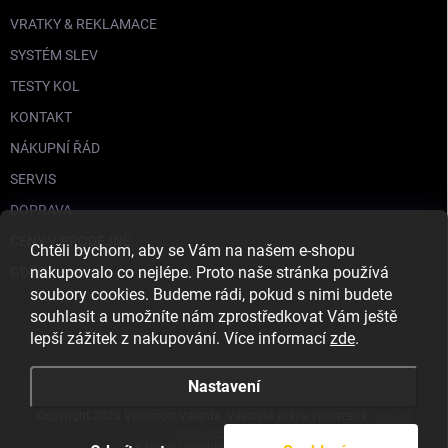
VRATKY & REKLAMACE
SYSTÉM SLEV
TESTY KOL
KONTAKT
NÁKUPNÍ ŘÁD
SERVIS
DOPRAVA
CENY V PRODEJNĚ
Chtěli bychom, aby se Vám na našem e-shopu
nakupovalo co nejlépe. Proto naše stránka používá
GDPR
soubory cookies. Budeme rádi, pokud s nimi budete
souhlasit a umožníte nám zprostředkovat Vám ještě
lepší zážitek z nakupování. Více informací
zde
.
Nastavení
Copyright 2026
Velosport Valenta
. Všechna práva vyhrazena.
Upravit
nastavení cookies