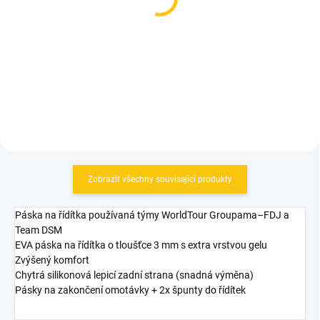
Záslepky řídítek Force
Záslepky řídítek ESIgrips
PVC s logem Black
Bar Plugs Orange
12 Kč
55 Kč
Do košíku
Do košíku
Zobrazit všechny související produkty
Páska na řídítka používaná týmy WorldTour Groupama–FDJ a
Team DSM
EVA páska na řídítka o tloušťce 3 mm s extra vrstvou gelu
Zvýšený komfort
Chytrá silikonová lepicí zadní strana (snadná výměna)
Pásky na zakončení omotávky + 2x špunty do řídítek