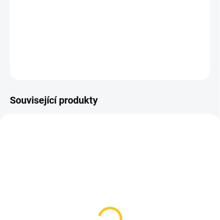
milimetry, kterou používají týmy WorldTour Groupama–FDJ a
Team DSM.
Barva písková
DETAILNÍ INFORMACE
ZEPTAT SE
HLÍDAT
Související produkty
SKLADEM
SKLADEM
(>5 KS)
(2 KS)