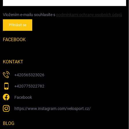
Vložením e-mailu souhlasíte s
podmínkami ochrany osobních údajů
Přihlásit se
FACEBOOK
KONTAKT
+420565323026
+420775322782
Facebook
https://www.instagram.com/velosport.cz/
BLOG