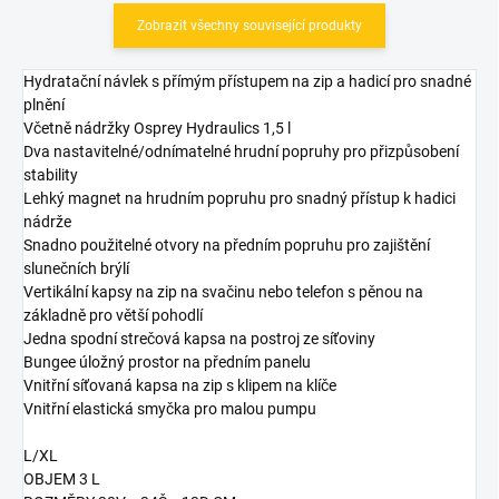
Zobrazit všechny související produkty
Hydratační návlek s přímým přístupem na zip a hadicí pro snadné
plnění
Včetně nádržky Osprey Hydraulics 1,5 l
Dva nastavitelné/odnímatelné hrudní popruhy pro přizpůsobení
stability
Lehký magnet na hrudním popruhu pro snadný přístup k hadici
nádrže
Snadno použitelné otvory na předním popruhu pro zajištění
slunečních brýlí
Vertikální kapsy na zip na svačinu nebo telefon s pěnou na
základně pro větší pohodlí
Jedna spodní strečová kapsa na postroj ze síťoviny
Bungee úložný prostor na předním panelu
Vnitřní síťovaná kapsa na zip s klipem na klíče
Vnitřní elastická smyčka pro malou pumpu
L/XL
OBJEM 3 L