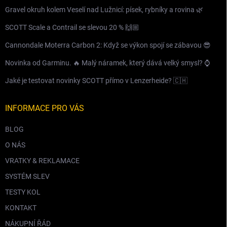
Gravel okruh kolem Veselí nad Lužnicí: písek, rybníky a rovina 🌿
SCOTT Scale a Contrail se slevou 20 % 🙌🏼
Cannondale Moterra Carbon 2: Když se výkon spojí se zábavou 😎
Novinka od Garminu. 🔥 Malý náramek, který dává velký smysl? ⌚️
Jaké je testovat novinky SCOTT přímo v Lenzerheide? 🇨🇭
INFORMACE PRO VÁS
BLOG
O NÁS
VRATKY & REKLAMACE
SYSTÉM SLEV
TESTY KOL
KONTAKT
NÁKUPNÍ ŘÁD