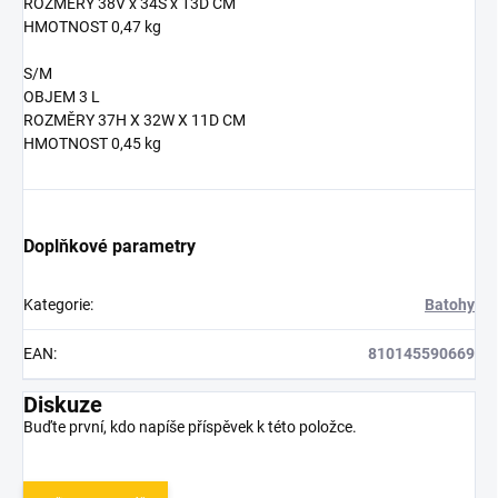
ROZMĚRY 38V x 34Š x 13D CM
HMOTNOST 0,47 kg
S/M
OBJEM 3 L
ROZMĚRY 37H X 32W X 11D CM
HMOTNOST 0,45 kg
Doplňkové parametry
Kategorie
:
Batohy
EAN
:
810145590669
Diskuze
Buďte první, kdo napíše příspěvek k této položce.