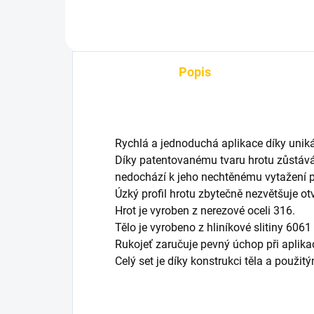
Popis
Rychlá a jednoduchá aplikace díky uniká
Díky patentovanému tvaru hrotu zůstává
nedochází k jeho nechtěnému vytažení př
Úzký profil hrotu zbytečně nezvětšuje otvo
Hrot je vyroben z nerezové oceli 316.
Tělo je vyrobeno z hliníkové slitiny 606
Rukojeť zaručuje pevný úchop při aplikac
Celý set je díky konstrukci těla a použ