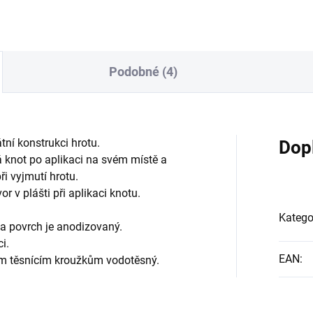
Podobné (4)
tní konstrukci hrotu.
Dop
 knot po aplikaci na svém místě a
i vyjmutí hrotu.
r v plášti při aplikaci knotu.
Katego
1 a povrch je anodizovaný.
i.
EAN
:
itým těsnícím kroužkům vodotěsný.