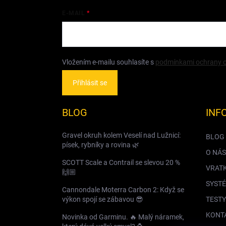
E-MAIL
Vložením e-mailu souhlasíte s
podmínkami ochrany o
Přihlásit se
BLOG
INF
Gravel okruh kolem Veselí nad Lužnicí:
BLOG
písek, rybníky a rovina 🌿
O NÁS
SCOTT Scale a Contrail se slevou 20 %
VRAT
🙌🏼
SYSTÉ
Cannondale Moterra Carbon 2: Když se
výkon spojí se zábavou 😎
TESTY
KONT
Novinka od Garminu. 🔥 Malý náramek,