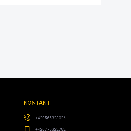
KONTAKT
+420565323026
+420775322782