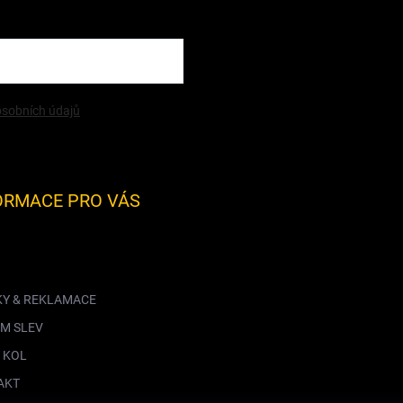
sobních údajů
ORMACE PRO VÁS
KY & REKLAMACE
M SLEV
 KOL
AKT