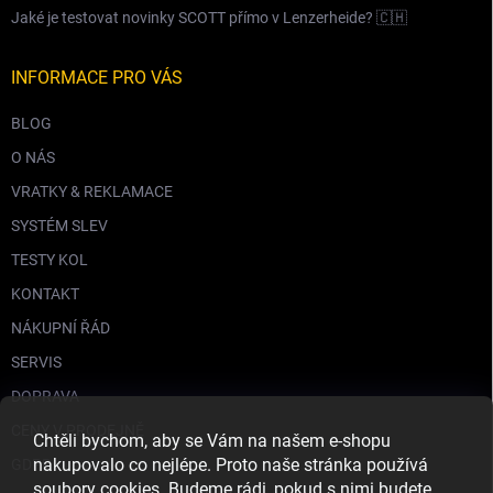
Jaké je testovat novinky SCOTT přímo v Lenzerheide? 🇨🇭
INFORMACE PRO VÁS
BLOG
O NÁS
VRATKY & REKLAMACE
SYSTÉM SLEV
TESTY KOL
KONTAKT
NÁKUPNÍ ŘÁD
SERVIS
DOPRAVA
CENY V PRODEJNĚ
Chtěli bychom, aby se Vám na našem e-shopu
nakupovalo co nejlépe. Proto naše stránka používá
GDPR
soubory cookies. Budeme rádi, pokud s nimi budete