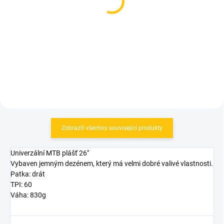
Duše CST MTB 27,5"
Tubolito Duše X-TUBO E-
Bike 29/27,5"
109 Kč
od
490 Kč
Detail
Detail
Zobrazit všechny související produkty
Univerzální MTB plášť 26"
Vybaven jemným dezénem, který má velmi dobré valivé vlastnosti.
Patka: drát
TPI: 60
Váha: 830g