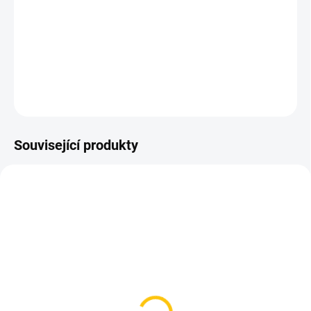
Univerzální MTB plášť Maxxis 26" - dirt, park, street.
Drátová pakta.
Barva černá.
DETAILNÍ INFORMACE
ZEPTAT SE
HLÍDAT
Související produkty
SKLADEM
SKLADEM
(>5 KS)
(>5 KS)