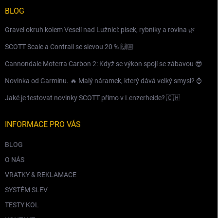
BLOG
Gravel okruh kolem Veselí nad Lužnicí: písek, rybníky a rovina 🌿
SCOTT Scale a Contrail se slevou 20 % 🙌🏼
Cannondale Moterra Carbon 2: Když se výkon spojí se zábavou 😎
Novinka od Garminu. 🔥 Malý náramek, který dává velký smysl? ⌚️
Jaké je testovat novinky SCOTT přímo v Lenzerheide? 🇨🇭
INFORMACE PRO VÁS
BLOG
O NÁS
VRATKY & REKLAMACE
SYSTÉM SLEV
TESTY KOL