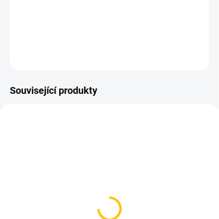
jízdních podmínek. Konstrukce pláště ze tří směsí 3C pro vyšší
životnost a trakci. Barva černá se stylovým béžovým bokem.
DETAILNÍ INFORMACE
ZEPTAT SE
HLÍDAT
Související produkty
SKLADEM
SKLADEM
(>5 KS)
(>5 KS)
Duše Maxxis Ultralight
Duše CST MTB 26" 26 x