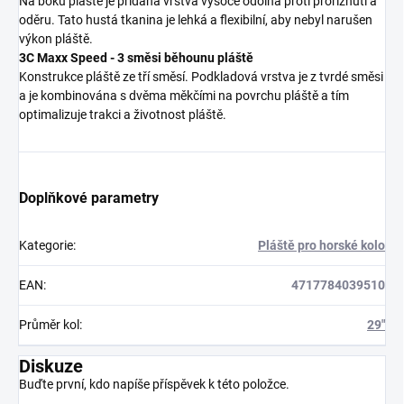
Na boku pláště je přidaná vrstva vysoce odolná proti proříznutí a
oděru. Tato hustá tkanina je lehká a flexibilní, aby nebyl narušen
výkon pláště.
3C Maxx Speed - 3 směsi běhounu pláště
Konstrukce pláště ze tří směsí. Podkladová vrstva je z tvrdé směsi
a je kombinována s dvěma měkčími na povrchu pláště a tím
optimalizuje trakci a životnost pláště.
Doplňkové parametry
Kategorie
:
Pláště pro horské kolo
EAN
:
4717784039510
Průměr kol
:
29"
Diskuze
Buďte první, kdo napíše příspěvek k této položce.