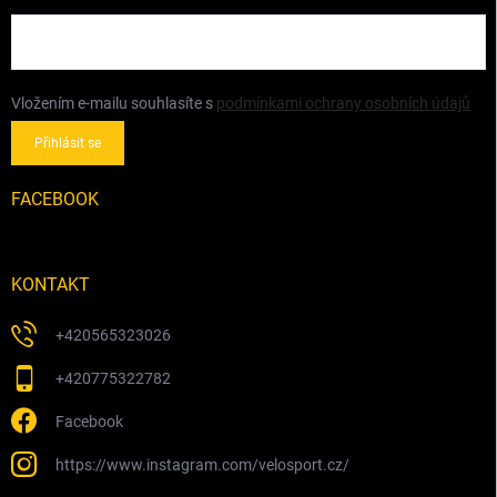
Vložením e-mailu souhlasíte s
podmínkami ochrany osobních údajů
Přihlásit se
FACEBOOK
KONTAKT
+420565323026
+420775322782
Facebook
https://www.instagram.com/velosport.cz/