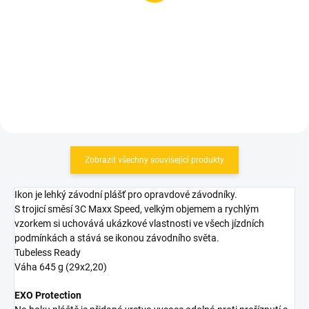
27,5" MTB
1,25-1,5
199 Kč
89 Kč
Detail
Detail
Zobrazit všechny související produkty
Ikon je lehký závodní plášť pro opravdové závodníky.
S trojicí směsí 3C Maxx Speed, velkým objemem a rychlým
vzorkem si uchovává ukázkové vlastnosti ve všech jízdních
podmínkách a stává se ikonou závodního světa.
Tubeless Ready
Váha 645 g (29x2,20)
EXO Protection