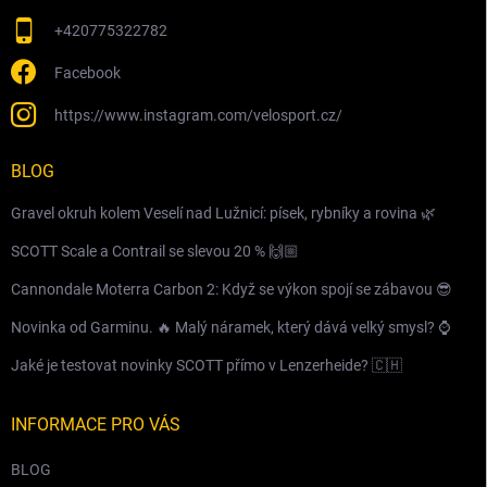
+420775322782
Facebook
https://www.instagram.com/velosport.cz/
BLOG
Gravel okruh kolem Veselí nad Lužnicí: písek, rybníky a rovina 🌿
SCOTT Scale a Contrail se slevou 20 % 🙌🏼
Cannondale Moterra Carbon 2: Když se výkon spojí se zábavou 😎
Novinka od Garminu. 🔥 Malý náramek, který dává velký smysl? ⌚️
Jaké je testovat novinky SCOTT přímo v Lenzerheide? 🇨🇭
INFORMACE PRO VÁS
BLOG