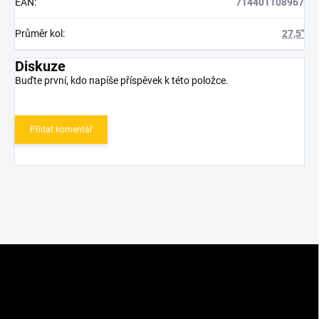
EAN
:
714401108967
Průměr kol
:
27,5"
Diskuze
Buďte první, kdo napíše příspěvek k této položce.
Přidat komentář
Z
á
p
a
t