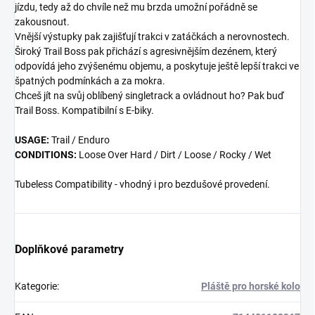
jízdu, tedy až do chvíle než mu brzda umožní pořádně se
zakousnout.
Vnější výstupky pak zajišťují trakci v zatáčkách a nerovnostech.
Široký Trail Boss pak přichází s agresivnějším dezénem, který
odpovídá jeho zvýšenému objemu, a poskytuje ještě lepší trakci ve
špatných podmínkách a za mokra.
Chceš jít na svůj oblíbený singletrack a ovládnout ho? Pak buď
Trail Boss. Kompatibilní s E-biky.
USAGE:
Trail / Enduro
CONDITIONS:
Loose Over Hard / Dirt / Loose / Rocky / Wet
Tubeless Compatibility - vhodný i pro bezdušové provedení.
Doplňkové parametry
Kategorie
:
Pláště pro horské kolo