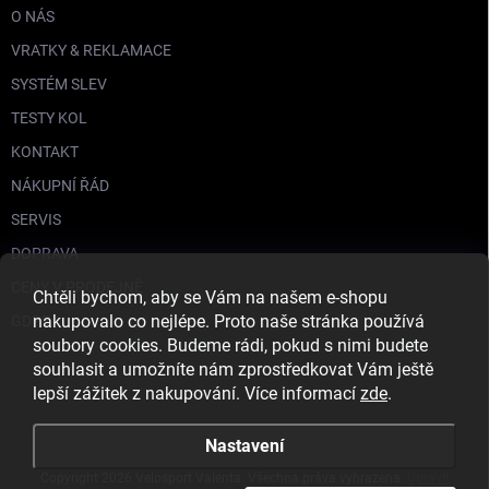
O NÁS
VRATKY & REKLAMACE
SYSTÉM SLEV
TESTY KOL
KONTAKT
NÁKUPNÍ ŘÁD
SERVIS
DOPRAVA
CENY V PRODEJNĚ
Chtěli bychom, aby se Vám na našem e-shopu
nakupovalo co nejlépe. Proto naše stránka používá
GDPR
soubory cookies. Budeme rádi, pokud s nimi budete
souhlasit a umožníte nám zprostředkovat Vám ještě
lepší zážitek z nakupování. Více informací
zde
.
Nastavení
Copyright 2026
Velosport Valenta
. Všechna práva vyhrazena.
Upravit