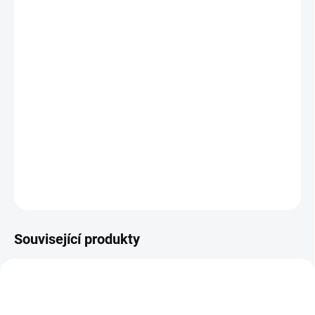
MŮŽEME DORUČIT DO:
11.8.2026
−
+
Přidat do košíku
Všechno důležité o tomto plášti je již v jeho názvu. Trail Boss je
doma na… no ano… na trailech!
Varianta 27,5"
Barva černá.
DETAILNÍ INFORMACE
ZEPTAT SE
HLÍDAT
Související produkty