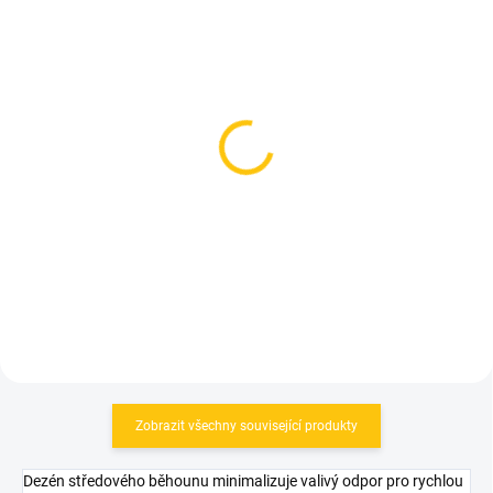
SKLADEM
SKLADEM
(>5 KS)
(>5 KS)
Duše CST MTB 26" 26 x
Duše Maxxis Ultralight
1,75-2,125
27,5" MTB
99 Kč
199 Kč
Detail
Detail
Zobrazit všechny související produkty
Dezén středového běhounu minimalizuje valivý odpor pro rychlou