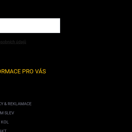
sobních údajů
ORMACE PRO VÁS
KY & REKLAMACE
M SLEV
 KOL
AKT