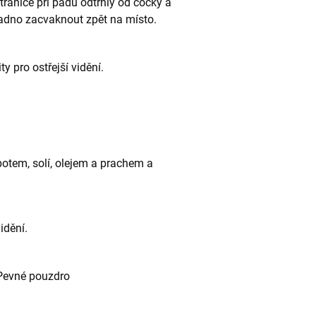
ranice při pádu odtrhly od čočky a
nadno zacvaknout zpět na místo.
ty pro ostřejší vidění.
potem, solí, olejem a prachem a
idění.
 Pevné pouzdro