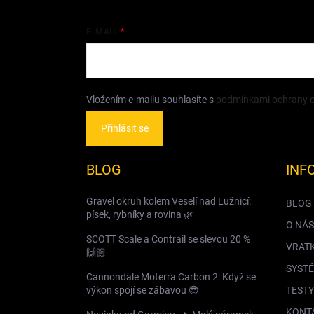
E-MAIL
Vložením e-mailu souhlasíte s
podmínkami ochrany o
Přihlásit se
BLOG
INF
Gravel okruh kolem Veselí nad Lužnicí:
BLOG
písek, rybníky a rovina 🌿
O NÁS
SCOTT Scale a Contrail se slevou 20 %
VRAT
🙌🏼
SYSTÉ
Cannondale Moterra Carbon 2: Když se
výkon spojí se zábavou 😎
TESTY
KONT