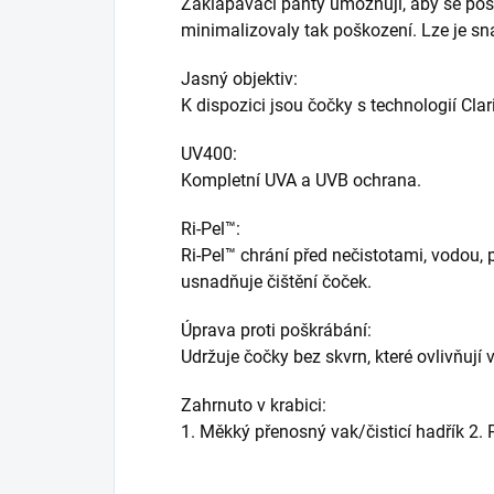
Zaklapávací panty umožňují, aby se post
minimalizovaly tak poškození. Lze je s
Jasný objektiv:
K dispozici jsou čočky s technologií Clari
UV400:
Kompletní UVA a UVB ochrana.
Ri-Pel™:
Ri-Pel™ chrání před nečistotami, vodou, 
usnadňuje čištění čoček.
Úprava proti poškrábání:
Udržuje čočky bez skvrn, které ovlivňují v
Zahrnuto v krabici:
1. Měkký přenosný vak/čisticí hadřík 2.