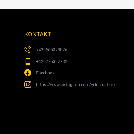
KONTAKT
+420565323026
+420775322782
Facebook
https://www.instagram.com/velosport.cz/