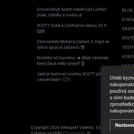
Gravel okruh kolem Veselí nad Lužnicí:
BLOG
písek, rybníky a rovina 🌿
O NÁS
SCOTT Scale a Contrail se slevou 20 %
VRAT
🙌🏼
SYSTÉ
Cannondale Moterra Carbon 2: Když se
výkon spojí se zábavou 😎
TESTY
KONT
Novinka od Garminu. 🔥 Malý náramek,
který dává velký smysl? ⌚️
NÁKU
Jaké je testovat novinky SCOTT přímo v
SERVI
Chtěli byc
Lenzerheide? 🇨🇭
nakupovalo 
DOPR
používá so
CENY 
s nimi bud
GDPR
zprostředko
nakupování
Nastave
Copyright 2026
Velosport Valenta
. Všechna práva vyhr
S láskou vyrobilo
Filipesmedia 🧡