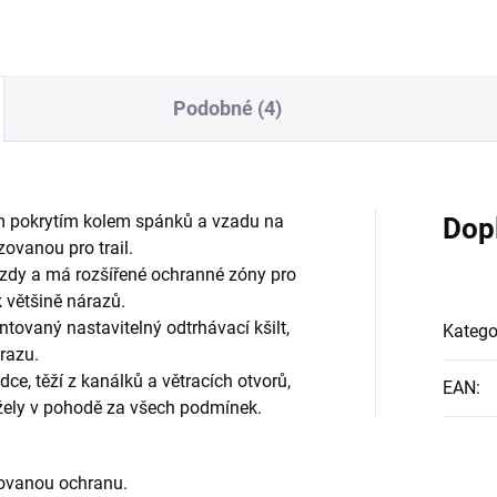
Podobné (4)
ým pokrytím kolem spánků a vzadu na
Dop
ovanou pro trail.
 jízdy a má rozšířené ochranné zóny pro
 většině nárazů.
ntovaný nastavitelný odtrhávací kšilt,
Katego
árazu.
dce, těží z kanálků a větracích otvorů,
EAN
:
ržely v pohodě za všech podmínek.
zovanou ochranu.