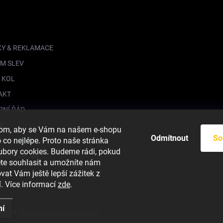
KY & REKLAMACE
M SLEV
 KOL
AKT
PNÍ ŘÁD
S
hom, aby se Vám na našem e-shopu
Odmítnout
So
co nejlépe. Proto naše stránka
AVA
ubory cookies. Budeme rádi, pokud
V PRODEJNĚ
ete souhlasit a umožníte nám
vat Vám ještě lepší zážitek z
. Více informací
zde
.
ní
azena.
Upravit nastavení cookies