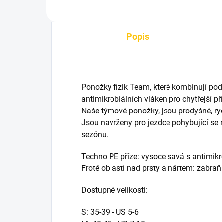
Popis
Ponožky fizik Team, které kombinují pod
antimikrobiálních vláken pro chytřejší p
Naše týmové ponožky, jsou prodyšné, ryc
Jsou navrženy pro jezdce pohybující se n
sezónu.
Techno PE příze: vysoce savá s antimikr
Froté oblasti nad prsty a nártem: zabraň
Dostupné velikosti:
S: 35-39 - US 5-6