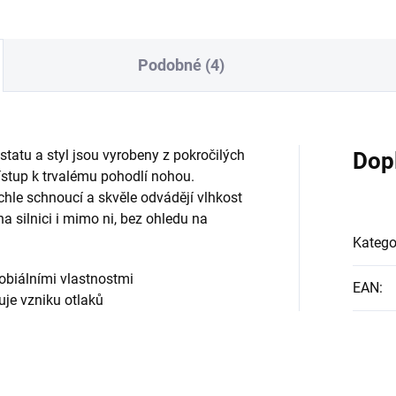
Podobné (4)
statu a styl jsou vyrobeny z pokročilých
Dop
řístup k trvalému pohodlí nohou.
hle schnoucí a skvěle odvádějí vlhkost
a silnici i mimo ni, bez ohledu na
Katego
obiálními vlastnostmi
EAN
:
uje vzniku otlaků