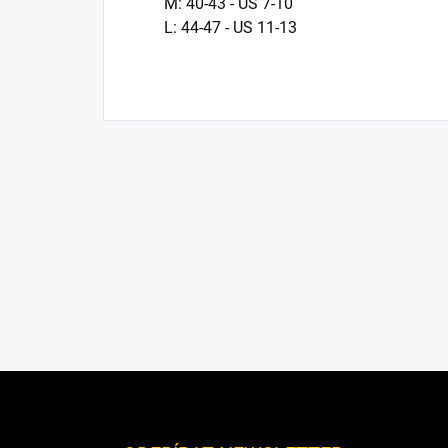
M: 40-43 - US 7-10
L: 44-47 - US 11-13
Z
á
p
a