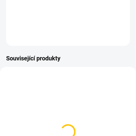
2x10 Rychlostí
Barva černá.
DETAILNÍ INFORMACE
ZEPTAT SE
HLÍDAT
Související produkty
SKLADEM
SKLADEM
(5 KS)
(1 KS)
Řetěz PRO-T Plus S10
Force řetěz P10 E-bike