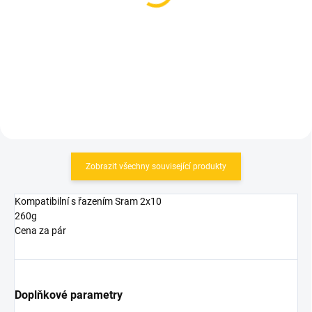
Yaban 10 speed Silver
10-kolo 138 článků
519 Kč
559 Kč
Do košíku
Do košíku
Zobrazit všechny související produkty
Kompatibilní s řazením Sram 2x10
260g
Cena za pár
Doplňkové parametry