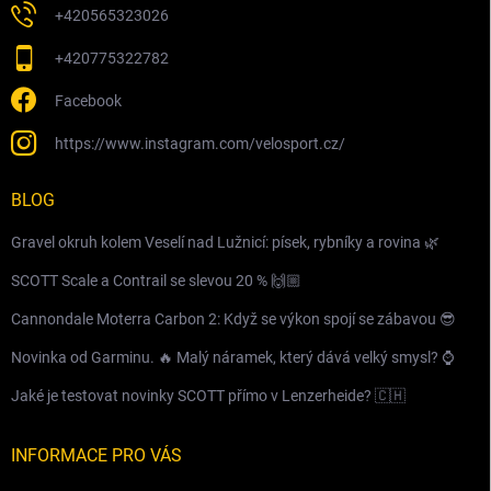
+420565323026
+420775322782
Facebook
https://www.instagram.com/velosport.cz/
BLOG
Gravel okruh kolem Veselí nad Lužnicí: písek, rybníky a rovina 🌿
SCOTT Scale a Contrail se slevou 20 % 🙌🏼
Cannondale Moterra Carbon 2: Když se výkon spojí se zábavou 😎
Novinka od Garminu. 🔥 Malý náramek, který dává velký smysl? ⌚️
Jaké je testovat novinky SCOTT přímo v Lenzerheide? 🇨🇭
INFORMACE PRO VÁS