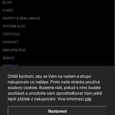
BLOG
O NÁS
VRATKY & REKLAMACE
SYSTÉM SLEV
TESTY KOL
KONTAKT
NÁKUPNÍ ŘÁD
SERVIS
DOPRAVA
CENY V PRODEJNĚ
Chtěli bychom, aby se Vám na našem e-shopu
nakupovalo co nejlépe. Proto naše stránka používá
GDPR
soubory cookies. Budeme rádi, pokud s nimi budete
souhlasit a umožníte nám zprostředkovat Vám ještě
lepší zážitek z nakupování. Více informací
zde
.
Nastavení