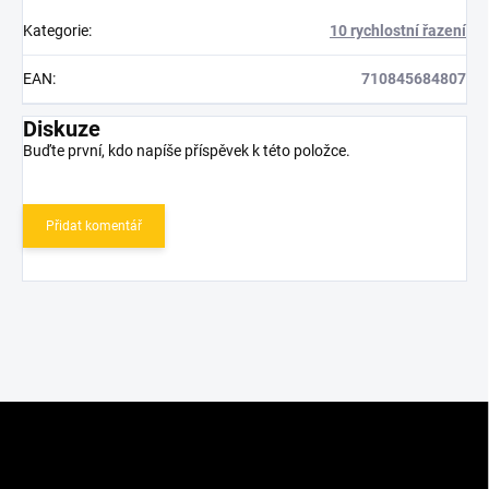
Kategorie
:
10 rychlostní řazení
EAN
:
710845684807
Diskuze
Buďte první, kdo napíše příspěvek k této položce.
Přidat komentář
Z
á
p
a