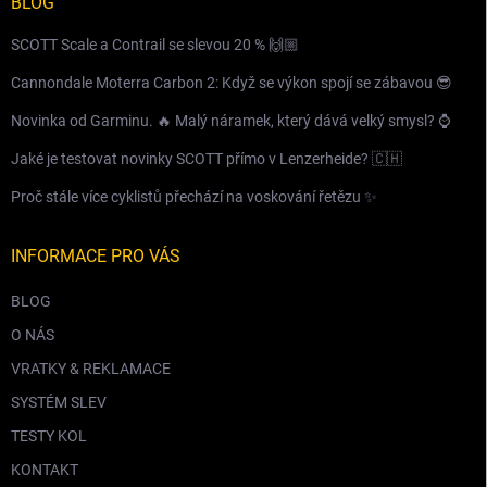
BLOG
SCOTT Scale a Contrail se slevou 20 % 🙌🏼
Cannondale Moterra Carbon 2: Když se výkon spojí se zábavou 😎
Novinka od Garminu. 🔥 Malý náramek, který dává velký smysl? ⌚️
Jaké je testovat novinky SCOTT přímo v Lenzerheide? 🇨🇭
Proč stále více cyklistů přechází na voskování řetězu ✨
INFORMACE PRO VÁS
BLOG
O NÁS
VRATKY & REKLAMACE
SYSTÉM SLEV
TESTY KOL
KONTAKT