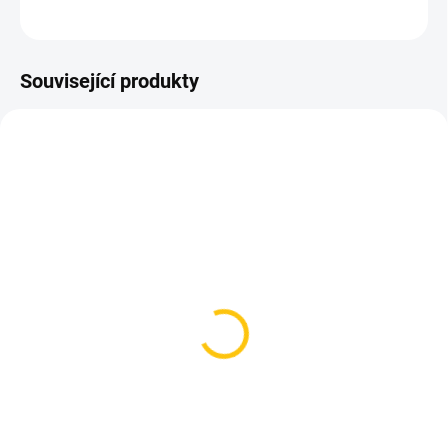
ZEPTAT SE
HLÍDAT
Související produkty
SKLADEM
SKLADEM
(>5 KS)
(2 KS)
PRO-T přední světlo Plus
Knog přední světlo
7203 550 Lumen
Blinder PRO 600
389 Kč
1 299 Kč
Do košíku
Do košíku