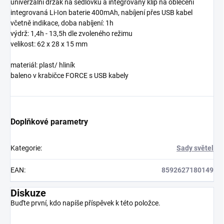
univerzální držák na sedlovku a integrovaný klip na oblečení
integrovaná Li-Ion baterie 400mAh, nabíjení přes USB kabel
včetně indikace, doba nabíjení: 1h
výdrž: 1,4h - 13,5h dle zvoleného režimu
velikost: 62 x 28 x 15 mm
materiál: plast/ hliník
baleno v krabičce FORCE s USB kabely
Doplňkové parametry
Kategorie
:
Sady světel
EAN
:
8592627180149
Diskuze
Buďte první, kdo napíše příspěvek k této položce.