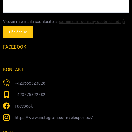
Vložením e-mailu souhlasíte s
podmínkami ochrany osobních údajů
Přihlásit se
FACEBOOK
KONTAKT
+420565323026
+420775322782
Facebook
https://www.instagram.com/velosport.cz/