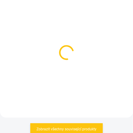
NA DOTAZ
SKLADEM
(>5 KS)
Garmin Edge 840 Solar
Magene smart GPS bike
Black
computer C706
11 490 Kč
5 179 Kč
Do košíku
Do košíku
Zobrazit všechny související produkty