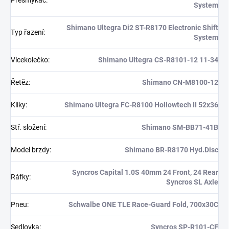
System
Shimano Ultegra Di2 ST-R8170 Electronic Shift
Typ řazení
:
System
Vícekolečko
:
Shimano Ultegra CS-R8101-12 11-34
Řetěz
:
Shimano CN-M8100-12
Kliky
:
Shimano Ultegra FC-R8100 Hollowtech II 52x36
Stř. složení
:
Shimano SM-BB71-41B
Model brzdy
:
Shimano BR-R8170 Hyd.Disc
Syncros Capital 1.0S 40mm 24 Front, 24 Rear
Ráfky
:
Syncros SL Axle
Pneu
:
Schwalbe ONE TLE Race-Guard Fold, 700x30C
Sedlovka
:
Syncros SP-R101-CF