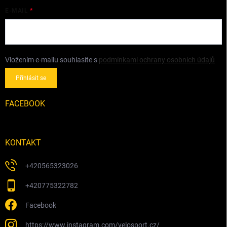
E-MAIL
Vložením e-mailu souhlasíte s
podmínkami ochrany osobních údajů
Přihlásit se
FACEBOOK
KONTAKT
+420565323026
+420775322782
Facebook
https://www.instagram.com/velosport.cz/