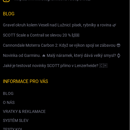
BLOG
Gravel okruh kolem Veselí nad Lužnicí: písek, rybníky a rovina 🌿
SCOTT Scale a Contrail se slevou 20 % 🙌🏼
Cannondale Moterra Carbon 2: Když se výkon spojí se zábavou 😎
Novinka od Garminu. 🔥 Malý náramek, který dává velký smysl? ⌚️
Jaké je testovat novinky SCOTT přímo v Lenzerheide? 🇨🇭
INFORMACE PRO VÁS
BLOG
O NÁS
VRATKY & REKLAMACE
SYSTÉM SLEV
TESTY KOL