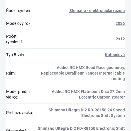
Řadící systém
:
Shimano - elektronické řazení
Modelový rok
:
2026
Počet
2x12
rychlostí
:
Typ Brzdy
:
Kotoučová
Addict RC HMX Road Race geometry,
Rám
:
Replaceable Derailleur Hanger Internal cable
routing
Model přední
Addict RC HMX Flatmount Disc 27.2mm
vidlice
:
Eccentric Carbon steerer
Shimano Ultegra Di2 RD-R8150 24 Speed
Přehazovačka
:
Electronic Shift System
Shimano Ultegra Di2 FD-R8150 Electronic Shift
Přesmykač
: