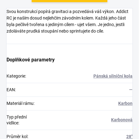
Svou konstrukcí popírá gravitaci a pozvedává váš výkon. Addict
RC je naším dosud nejlehčím závodním kolem. Každá jeho část
byla pečlivě tvořena s jediným cílem - ujet všem. Je jedno, jestli
zdoláváte prudká stoupání nebo sprintujete do cíle.
Doplňkové parametry
Kategorie
:
Pánská silniční kola
EAN
:
—
Materiál rámu
:
Karbon
Typ přední
Karbonová
vidlice
:
Průměr kol
:
28"