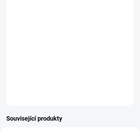
−
+
Přidat do košíku
Karbonová vidlice Addict RC HMX
Addict RC HMX Carbon Frame
Shimano Ultegra Di2 Disc, 24 rychlostí
Kola Syncros Capital 1.0 Tubeless Disc
Pláště Schwalbe ONE TLE
Komponenty Syncros karbon / hliník
Barva modrá/ růžová.
DETAILNÍ INFORMACE
ZEPTAT SE
HLÍDAT
Související produkty