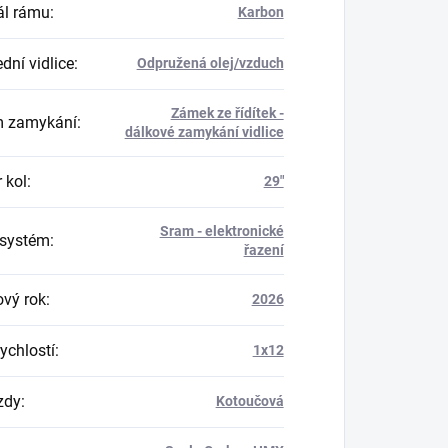
ál rámu
:
Karbon
dní vidlice
:
Odpružená olej/vzduch
Zámek ze řídítek -
m zamykání
:
dálkové zamykání vidlice
 kol
:
29"
Sram - elektronické
 systém
:
řazení
vý rok
:
2026
ychlostí
:
1x12
zdy
:
Kotoučová