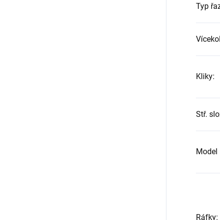
Typ řa
Víceko
Kliky
:
Stř. sl
Model 
Ráfky
: