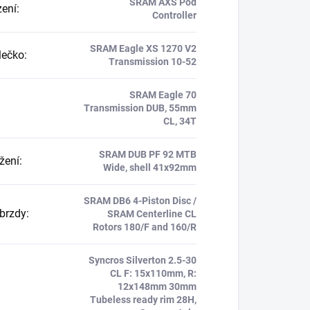
SRAM AXS Pod
zení
:
Controller
SRAM Eagle XS 1270 V2
lečko
:
Transmission 10-52
SRAM Eagle 70
Transmission DUB, 55mm
CL, 34T
SRAM DUB PF 92 MTB
ožení
:
Wide, shell 41x92mm
SRAM DB6 4-Piston Disc /
brzdy
:
SRAM Centerline CL
Rotors 180/F and 160/R
Syncros Silverton 2.5-30
CL F: 15x110mm, R:
12x148mm 30mm
Tubeless ready rim 28H,