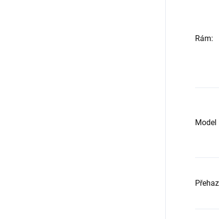
Rám
:
Model p
Přeha