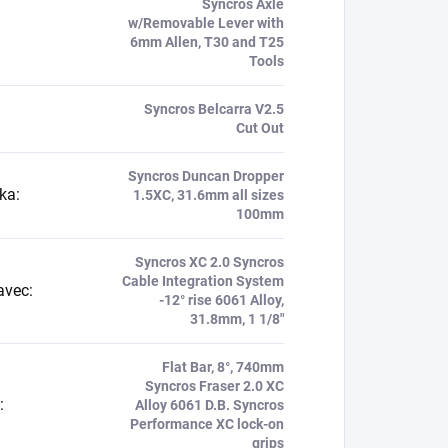
Syncros Axle
w/Removable Lever with
6mm Allen, T30 and T25
Tools
Syncros Belcarra V2.5
Cut Out
Syncros Duncan Dropper
ka
:
1.5XC, 31.6mm all sizes
100mm
Syncros XC 2.0 Syncros
Cable Integration System
avec
:
-12° rise 6061 Alloy,
31.8mm, 1 1/8"
Flat Bar, 8°, 740mm
Syncros Fraser 2.0 XC
:
Alloy 6061 D.B. Syncros
Performance XC lock-on
grips