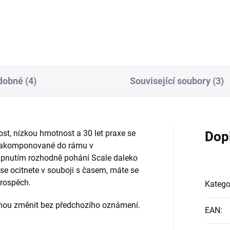
Do košíku
obné (4)
Související soubory (3)
t, nízkou hmotnost a 30 let praxe se
Dop
 zakomponované do rámu v
pnutím rozhodně pohání Scale daleko
 se ocitnete v souboji s časem, máte se
prospěch.
Katego
ohou změnit bez předchozího oznámení.
EAN
: