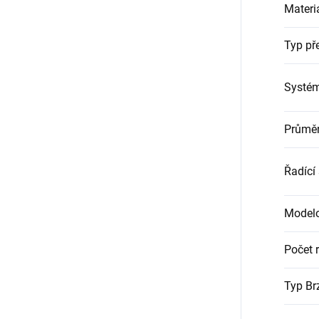
Materi
Typ pře
Systé
Průměr
Řadící
Modelo
Počet r
Typ Br