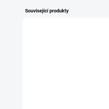
Související produkty
38913
SKLADEM
(>5 KS)
Tachometr Sigma 8.0
Ta
ATS WL bezdrátový Black
WL
979 Kč
81
Do košíku