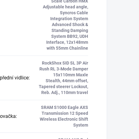
Scale Carbon HMX
Adjustable head angle,
Syncros Cable
Integration System
Advanced Shock &
Standing Damping
System BB92, UDH
Interface, 12x148mm
with 55mm Chainline
RockShox SID SL 3P Air
Rush RL 3-Mode Damper
15x110mm Maxle
řední vidlice
:
Stealth, 44mm offset,
Tapered steerer Lockout,
Reb. Adj., 110mm travel
SRAM S1000 Eagle AXS
Transmission 12 Speed
zovačka
:
Wireless Electronic Shift
System