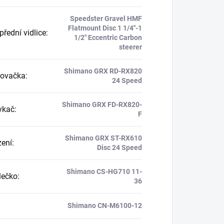
Speedster Gravel HMF
Flatmount Disc 1 1/4"-1
řední vidlice
:
1/2" Eccentric Carbon
steerer
Shimano GRX RD-RX820
zovačka
:
24 Speed
Shimano GRX FD-RX820-
ykač
:
F
Shimano GRX ST-RX610
zení
:
Disc 24 Speed
Shimano CS-HG710 11-
lečko
:
36
Shimano CN-M6100-12