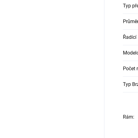
Typ pře
Průměr
Řadící
Modelo
Počet r
Typ Br
Rám
: