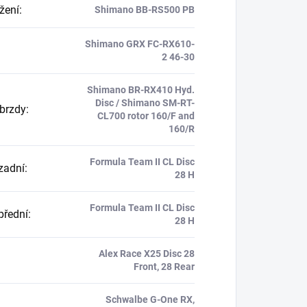
ožení
:
Shimano BB-RS500 PB
Shimano GRX FC-RX610-
2 46-30
Shimano BR-RX410 Hyd.
Disc / Shimano SM-RT-
brzdy
:
CL700 rotor 160/F and
160/R
Formula Team II CL Disc
zadní
:
28 H
Formula Team II CL Disc
přední
:
28 H
Alex Race X25 Disc 28
Front, 28 Rear
Schwalbe G-One RX,