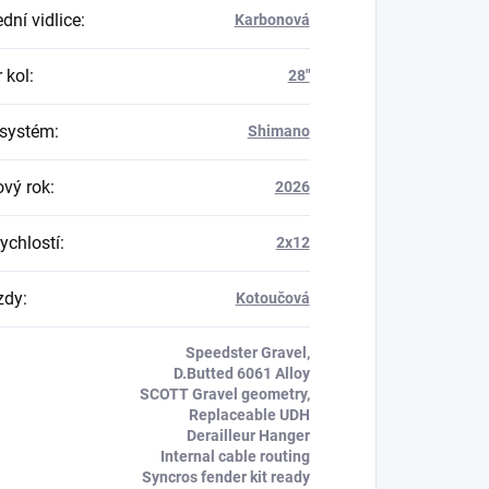
dní vidlice
:
Karbonová
 kol
:
28"
 systém
:
Shimano
vý rok
:
2026
ychlostí
:
2x12
zdy
:
Kotoučová
Speedster Gravel,
D.Butted 6061 Alloy
SCOTT Gravel geometry,
Replaceable UDH
Derailleur Hanger
Internal cable routing
Syncros fender kit ready