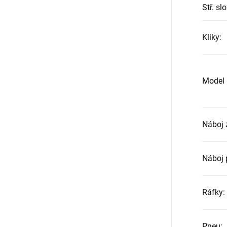
Stř. sl
Kliky
:
Model 
Náboj 
Náboj 
Ráfky
:
Pneu
: