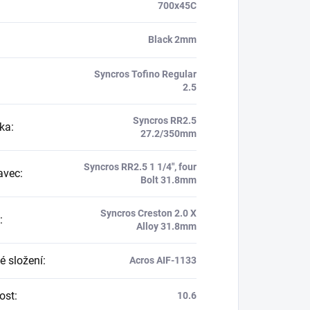
700x45C
Black 2mm
Syncros Tofino Regular
2.5
Syncros RR2.5
ka
:
27.2/350mm
Syncros RR2.5 1 1/4", four
avec
:
Bolt 31.8mm
Syncros Creston 2.0 X
:
Alloy 31.8mm
é složení
:
Acros AIF-1133
ost
:
10.6