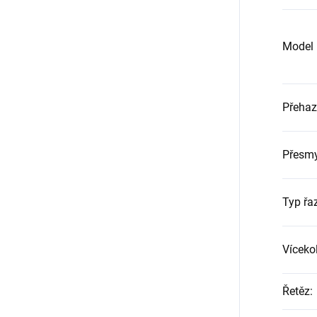
Model p
Přeha
Přesm
Typ řa
Víceko
Řetěz
: