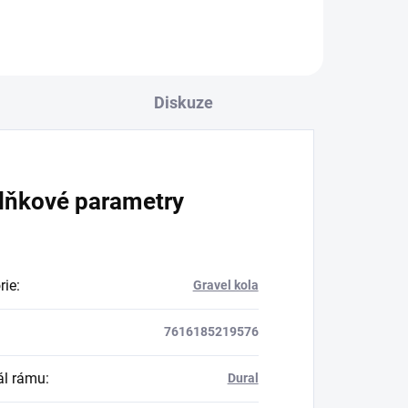
Diskuze
lňkové parametry
rie
:
Gravel kola
7616185219576
ál rámu
:
Dural