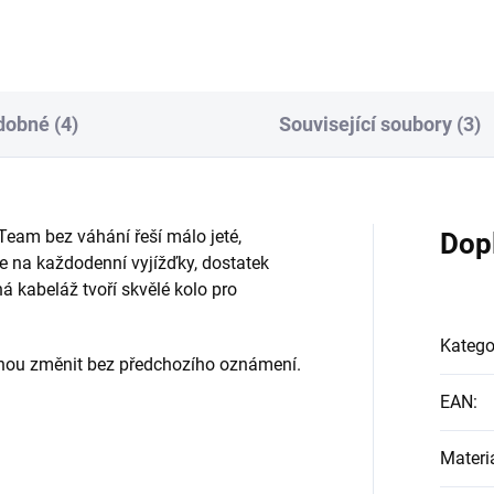
obné (4)
Související soubory (3)
am bez váhání řeší málo jeté,
Dop
 na každodenní vyjížďky, dostatek
ná kabeláž tvoří skvělé kolo pro
Katego
ohou změnit bez předchozího oznámení.
EAN
:
Materi