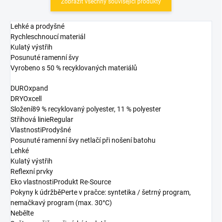
Zobrazit všechny související produkty
Lehké a prodyšné
Rychleschnoucí materiál
Kulatý výstřih
Posunuté ramenní švy
Vyrobeno s 50 % recyklovaných materiálů
DUROxpand
DRYOxcell
Složení89 % recyklovaný polyester, 11 % polyester
Střihová linieRegular
VlastnostiProdyšné
Posunuté ramenní švy netlačí při nošení batohu
Lehké
Kulatý výstřih
Reflexní prvky
Eko vlastnostiProdukt Re-Source
Pokyny k údržběPerte v pračce: syntetika / šetrný program,
nemačkavý program (max. 30°C)
Nebělte