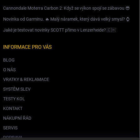
Cannondale Moterra Carbon 2: Když se výkon spojí se zábavou 😎
Novinka od Garminu. 🔥 Malý náramek, který dává velký smysl? ⌚️
Jaké je testovat novinky SCOTT přímo v Lenzerheide? 🇨🇭
INFORMACE PRO VÁS
BLOG
O NÁS
VRATKY & REKLAMACE
SYSTÉM SLEV
TESTY KOL
KONTAKT
NÁKUPNÍ ŘÁD
SERVIS
DOPRAVA