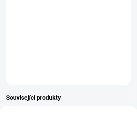
MŮŽEME DORUČIT DO:
ZVOLTE VARIANTU
−
+
Přidat do košíku
Řada kotouče Shimano XT/Ultegra
Systém chlazení Ice-Tech Freeza.
Uchycení na centerlock.
DETAILNÍ INFORMACE
ZEPTAT SE
HLÍDAT
Související produkty