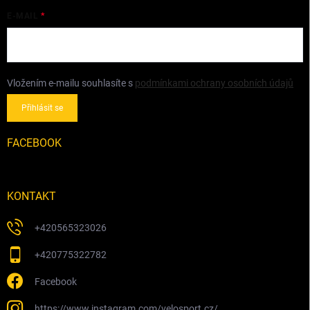
E-MAIL
Vložením e-mailu souhlasíte s
podmínkami ochrany osobních údajů
Přihlásit se
FACEBOOK
KONTAKT
+420565323026
+420775322782
Facebook
https://www.instagram.com/velosport.cz/