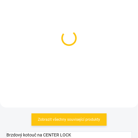
SKLADEM
SKLADEM
(1 KS)
(2 KS)
Avid Avid přední adaptér
Force Adaptér přední
kot. brzdy 203 mm IS
Post/Stand 160mm
Black
150 Kč
109 Kč
Do košíku
Do košíku
Zobrazit všechny související produkty
Brzdový kotouč na CENTER LOCK