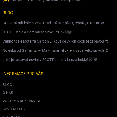
BLOG
Gravel okruh kolem Veselí nad Lužnicí: písek, rybníky a rovina 🌿
SCOTT Scale a Contrail se slevou 20 % 🙌🏼
Cannondale Moterra Carbon 2: Když se výkon spojí se zábavou 😎
Novinka od Garminu. 🔥 Malý náramek, který dává velký smysl? ⌚️
Jaké je testovat novinky SCOTT přímo v Lenzerheide? 🇨🇭
INFORMACE PRO VÁS
BLOG
O NÁS
VRATKY & REKLAMACE
SYSTÉM SLEV
TESTY KOL